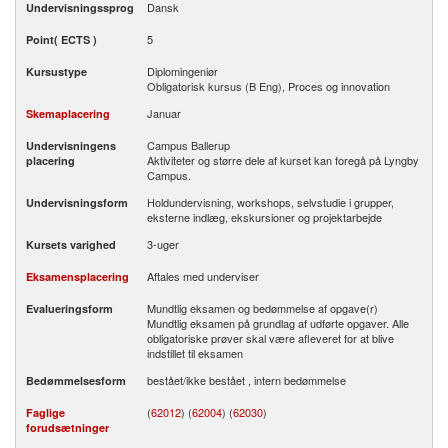
Dansk
Undervisningssprog
5
Point( ECTS )
Diplomingeniør
Kursustype
Obligatorisk kursus (B Eng), Proces og innovation
Januar
Skemaplacering
Campus Ballerup
Undervisningens
Aktiviteter og større dele af kurset kan foregå på Lyngby
placering
Campus.
Holdundervisning, workshops, selvstudie i grupper,
Undervisningsform
eksterne indlæg, ekskursioner og projektarbejde
3-uger
Kursets varighed
Aftales med underviser
Eksamensplacering
Mundtlig eksamen og bedømmelse af opgave(r)
Evalueringsform
Mundtlig eksamen på grundlag af udførte opgaver. Alle
obligatoriske prøver skal være afleveret for at blive
indstillet til eksamen
bestået/ikke bestået , intern bedømmelse
Bedømmelsesform
(
62012
) (
62004
) (
62030
)
Faglige
forudsætninger