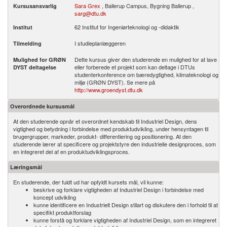
Sara Grex
, Ballerup Campus, Bygning Ballerup ,
Kursusansvarlig
sarg@dtu.dk
62 Institut for Ingeniørteknologi og -didaktik
Institut
I studieplanlæggeren
Tilmelding
Dette kursus giver den studerende en mulighed for at lave
Mulighed for GRØN
eller forberede et projekt som kan deltage i DTUs
DYST deltagelse
studenterkonference om bæredygtighed, klimateknologi og
miljø (GRØN DYST). Se mere på
http://www.groendyst.dtu.dk
Overordnede kursusmål
At den studerende opnår et overordnet kendskab til Industriel Design, dens
vigtighed og betydning i forbindelse med produktudvikling, under hensyntagen til
brugergrupper, markeder, produkt- differentiering og positionering. At den
studerende lærer at specificere og projektstyre den industrielle designproces, som
en integreret del af en produktudviklingsproces.
Læringsmål
En studerende, der fuldt ud har opfyldt kursets mål, vil kunne:
beskrive og forklare vigtigheden af Industriel Design i forbindelse med
koncept udvikling
kunne identificere en Industrielt Design stilart og diskutere den i forhold til at
specifikt produktforslag
kunne forstå og forklare vigtigheden af Industriel Design, som en integreret