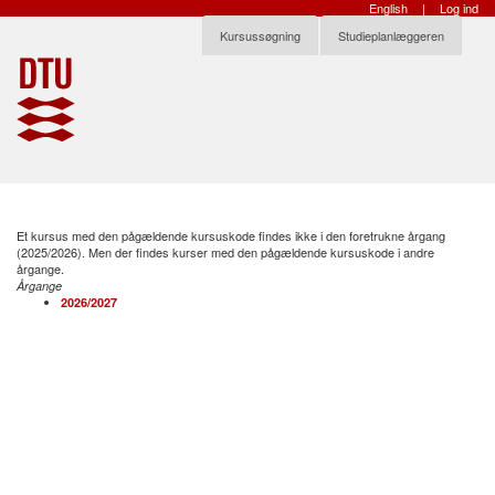
English
|
Log ind
Kursussøgning
Studieplanlæggeren
Et kursus med den pågældende kursuskode findes ikke i den foretrukne årgang
(2025/2026). Men der findes kurser med den pågældende kursuskode i andre
årgange.
Årgange
2026/2027