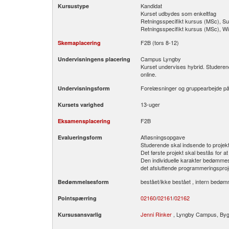
Kandidat
Kursustype
Kurset udbydes som enkeltfag
Retningsspecifikt kursus (MSc), S
Retningsspecifikt kursus (MSc), W
F2B (tors 8-12)
Skemaplacering
Campus Lyngby
Undervisningens placering
Kurset undervises hybrid. Studere
online.
Forelæsninger og gruppearbejde på
Undervisningsform
13-uger
Kursets varighed
F2B
Eksamensplacering
Afløsningsopgave
Evalueringsform
Studerende skal indsende to projekt
Det første projekt skal bestås for a
Den individuelle karakter bedømmes 
det afsluttende programmeringsprojekt
bestået/ikke bestået , intern bedø
Bedømmelsesform
02160
/
02161
/
02162
Pointspærring
Jenni Rinker
, Lyngby Campus, Byg
Kursusansvarlig