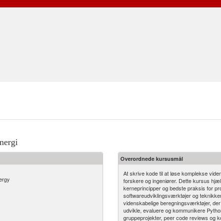
nergi
Overordnede kursusmål
At skrive kode til at løse komplekse vide
ergy
forskere og ingeniører. Dette kursus hj
kerneprincipper og bedste praksis for 
softwareudviklingsværktøjer og teknikker
videnskabelige beregningsværktøjer, der 
udvikle, evaluere og kommunikere Python-
gruppeprojekter, peer code reviews og 