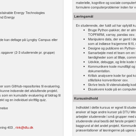
materielle, kognitive og sociale compute
formulere computerproblemer inden for 
ustainable Energy Technologies
Læringsmål
ind Energy
En studerende, der fuldt ud har opfyldt ku
Bruge Python-pakker, der er almi
TOPFARM, xarray, pandas osv.
Manipulere data, der er gemt i 
nde kan deltage på Lyngby Campus eller
som at indlæse fra/gemme til fil,
Designe og publicere en Python-p
 opgaver (2-3 studerende pr. gruppe)
Samarbejde med et team om en k
færdigheder som at tilføje, comm
Udvikle, debugge, og linte kode 
Kommunikere kode mundtligt og s
dokumentation.
Kritisk analysere kode for god k
stilistiske konventioner osv.
Skrive tests til videnskabelig kod
er som GitHub-repositories til evaluering.
Eksekvere kode på en computer
t kunne indsende det afsluttende projekt.
som en kumulativ evaluering af bidrag til
Kursusindhold
 og en individuel skriftlig quiz.
Indholdet i dette kursus er egnet til stu
mmelse
ønsker at tage andre kurser på DTU Wind
arbejder studerende i små grupper med ø
studerende skal bestå det første projekt 
baggrund af det andet projekt. Kommunik
ning 403 ,
rink@dtu.dk
præsentationer af løsningerne på ugens