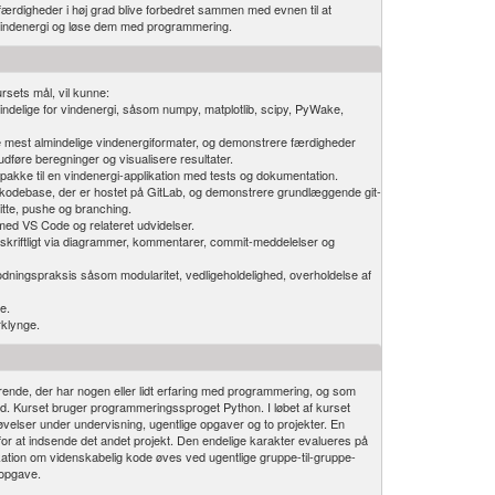
rfærdigheder i høj grad blive forbedret sammen med evnen til at
vindenergi og løse dem med programmering.
rsets mål, vil kunne:
ndelige for vindenergi, såsom numpy, matplotlib, scipy, PyWake,
de mest almindelige vindenergiformater, og demonstrere færdigheder
 udføre beregninger og visualisere resultater.
akke til en vindenergi-applikation med tests og dokumentation.
odebase, der er hostet på GitLab, og demonstrere grundlæggende git-
itte, pushe og branching.
med VS Code og relateret udvidelser.
kriftligt via diagrammer, kommentarer, commit-meddelelser og
odningspraksis såsom modularitet, vedligeholdelighed, overholdelse af
e.
klynge.
derende, der har nogen eller lidt erfaring med programmering, og som
. Kurset bruger programmeringssproget Python. I løbet af kurset
velser under undervisning, ugentlige opgaver og to projekter. En
for at indsende det andet projekt. Den endelige karakter evalueres på
ation om videnskabelig kode øves ved ugentlige gruppe-til-gruppe-
 opgave.