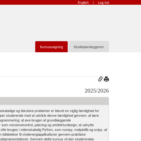
English
|
Log ind
Kursussøgning
Studieplanlæggeren
2025/2026
nskabelige og tekniske problemer er blevet en vigtig færdighed for
ælper studerende med at udvikle denne færdighed gennem: at lære
programmering; at øve brugen af grundlæggende
 som versionskontrol, pakning og arkitekturdesign; at udnytte
ofte bruges i videnskabelig Python, som numpy, matplotlib og scipy; at
biblioteker til vindenergiapplikationer gennem praktiske
kodepræsentationer. Gennem dette kursus vil den studerendes