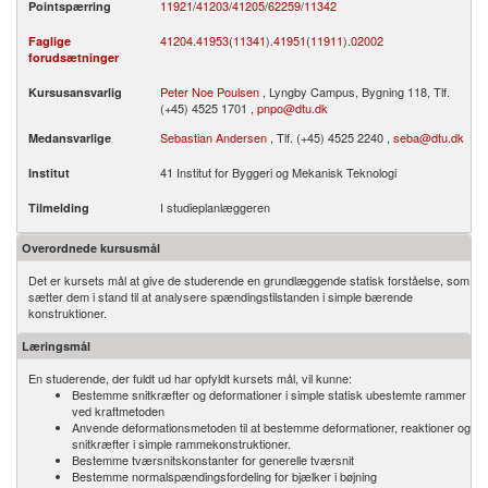
11921
/­
41203
/­
41205
/­
62259
/­
11342
Pointspærring
41204
.­
41953
(
11341
).­
41951
(
11911
).­
02002
Faglige
forudsætninger
Peter Noe Poulsen
, Lyngby Campus, Bygning 118, Tlf.
Kursusansvarlig
(+45) 4525 1701 ,
pnpo@dtu.dk
Sebastian Andersen
, Tlf. (+45) 4525 2240 ,
seba@dtu.dk
Medansvarlige
41 Institut for Byggeri og Mekanisk Teknologi
Institut
I studieplanlæggeren
Tilmelding
Overordnede kursusmål
Det er kursets mål at give de studerende en grundlæggende statisk forståelse, som
sætter dem i stand til at analysere spændingstilstanden i simple bærende
konstruktioner.
Læringsmål
En studerende, der fuldt ud har opfyldt kursets mål, vil kunne:
Bestemme snitkræfter og deformationer i simple statisk ubestemte rammer
ved kraftmetoden
Anvende deformationsmetoden til at bestemme deformationer, reaktioner og
snitkræfter i simple rammekonstruktioner.
Bestemme tværsnitskonstanter for generelle tværsnit
Bestemme normalspændingsfordeling for bjælker i bøjning