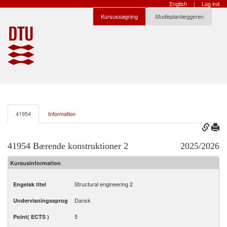
English
|
Log ind
Kursussøgning
Studieplanlæggeren
41954
Information
41954 Bærende konstruktioner 2
2025/2026
Kursusinformation
Structural engineering 2
Engelsk titel
Dansk
Undervisningssprog
5
Point( ECTS )