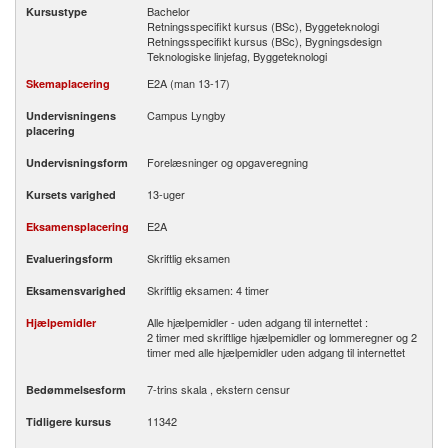
Bachelor
Kursustype
Retningsspecifikt kursus (BSc), Byggeteknologi
Retningsspecifikt kursus (BSc), Bygningsdesign
Teknologiske linjefag, Byggeteknologi
E2A (man 13-17)
Skemaplacering
Campus Lyngby
Undervisningens
placering
Forelæsninger og opgaveregning
Undervisningsform
13-uger
Kursets varighed
E2A
Eksamensplacering
Skriftlig eksamen
Evalueringsform
Skriftlig eksamen: 4 timer
Eksamensvarighed
Alle hjælpemidler - uden adgang til internettet :
Hjælpemidler
2 timer med skriftlige hjælpemidler og lommeregner og 2
timer med alle hjælpemidler uden adgang til internettet
7-trins skala , ekstern censur
Bedømmelsesform
11342
Tidligere kursus