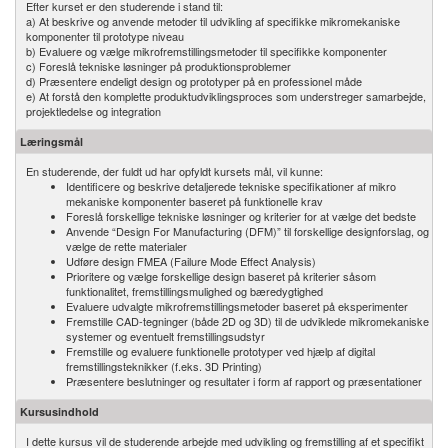
Efter kurset er den studerende i stand til:
a) At beskrive og anvende metoder til udvikling af specifikke mikromekaniske
komponenter til prototype niveau
b) Evaluere og vælge mikrofremstillingsmetoder til specifikke komponenter
c) Foreslå tekniske løsninger på produktionsproblemer
d) Præsentere endeligt design og prototyper på en professionel måde
e) At forstå den komplette produktudviklingsproces som understreger samarbejde,
projektledelse og integration
Læringsmål
En studerende, der fuldt ud har opfyldt kursets mål, vil kunne:
Identificere og beskrive detaljerede tekniske specifikationer af mikro
mekaniske komponenter baseret på funktionelle krav
Foreslå forskellige tekniske løsninger og kriterier for at vælge det bedste
Anvende “Design For Manufacturing (DFM)” til forskellige designforslag, og
vælge de rette materialer
Udføre design FMEA (Failure Mode Effect Analysis)
Prioritere og vælge forskellige design baseret på kriterier såsom
funktionalitet, fremstillingsmulighed og bæredygtighed
Evaluere udvalgte mikrofremstillingsmetoder baseret på eksperimenter
Fremstille CAD-tegninger (både 2D og 3D) til de udviklede mikromekaniske
systemer og eventuelt fremstillingsudstyr
Fremstille og evaluere funktionelle prototyper ved hjælp af digital
fremstillingsteknikker (f.eks. 3D Printing)
Præsentere beslutninger og resultater i form af rapport og præsentationer
Kursusindhold
I dette kursus vil de studerende arbejde med udvikling og fremstilling af et specifikt