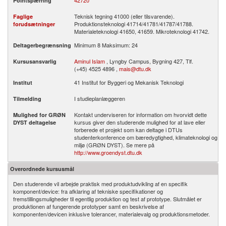
42720
Pointspærring
Teknisk tegning 41000 (eller tilsvarende).
Faglige
Produktionsteknologi 41714/41781/41787/41788.
forudsætninger
Materialeteknologi 41650, 41659. Mikroteknologi 41742.
Minimum 8 Maksimum: 24
Deltagerbegrænsning
Aminul Islam
, Lyngby Campus, Bygning 427, Tlf.
Kursusansvarlig
(+45) 4525 4896 ,
mais@dtu.dk
41 Institut for Byggeri og Mekanisk Teknologi
Institut
I studieplanlæggeren
Tilmelding
Kontakt underviseren for information om hvorvidt dette
Mulighed for GRØN
kursus giver den studerende mulighed for at lave eller
DYST deltagelse
forberede et projekt som kan deltage i DTUs
studenterkonference om bæredygtighed, klimateknologi og
miljø (GRØN DYST). Se mere på
http://www.groendyst.dtu.dk
Overordnede kursusmål
Den studerende vil arbejde praktisk med produktudvikling af en specifik
komponent/device: fra afklaring af tekniske specifikationer og
fremstillingsmuligheder til egentlig produktion og test af prototype. Slutmålet er
produktionen af fungerende prototyper samt en beskrivelse af
komponenten/devicen inklusive tolerancer, materialevalg og produktionsmetoder.