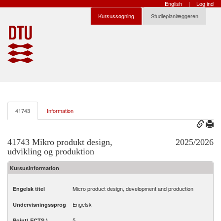
English
|
Log ind
Kursussøgning
Studieplanlæggeren
41743
Information
41743 Mikro produkt design,
2025/2026
udvikling og produktion
Kursusinformation
Micro product design, development and production
Engelsk titel
Engelsk
Undervisningssprog
5
Point( ECTS )