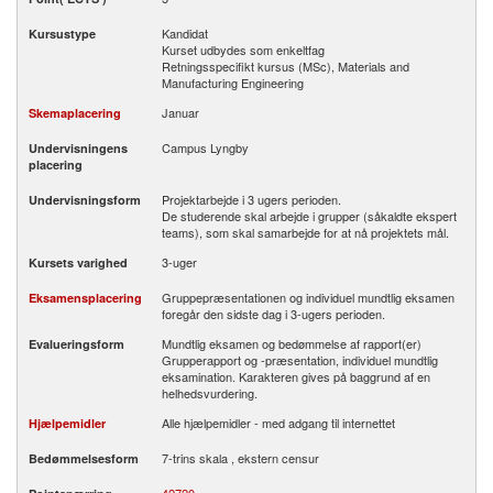
Kandidat
Kursustype
Kurset udbydes som enkeltfag
Retningsspecifikt kursus (MSc), Materials and
Manufacturing Engineering
Januar
Skemaplacering
Campus Lyngby
Undervisningens
placering
Projektarbejde i 3 ugers perioden.
Undervisningsform
De studerende skal arbejde i grupper (såkaldte ekspert
teams), som skal samarbejde for at nå projektets mål.
3-uger
Kursets varighed
Gruppepræsentationen og individuel mundtlig eksamen
Eksamensplacering
foregår den sidste dag i 3-ugers perioden.
Mundtlig eksamen og bedømmelse af rapport(er)
Evalueringsform
Grupperapport og -præsentation, individuel mundtlig
eksamination. Karakteren gives på baggrund af en
helhedsvurdering.
Alle hjælpemidler - med adgang til internettet
Hjælpemidler
7-trins skala , ekstern censur
Bedømmelsesform