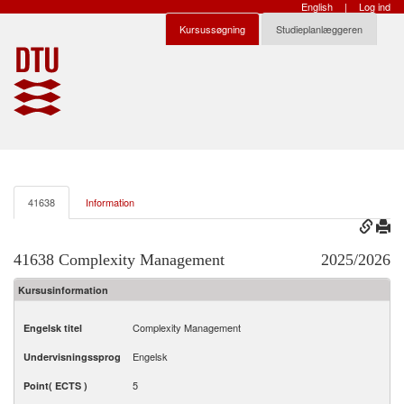
English
|
Log ind
Kursussøgning
Studieplanlæggeren
41638
Information
41638 Complexity Management
2025/2026
Kursusinformation
Complexity Management
Engelsk titel
Engelsk
Undervisningssprog
5
Point( ECTS )