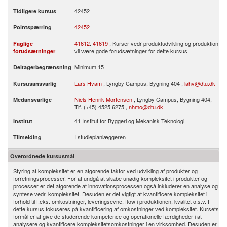
42452
Tidligere kursus
42452
Pointspærring
41612
.
41619
, Kurser vedr produktudvikling og produktion
Faglige
vil være gode forudsætninger for dette kursus
forudsætninger
Minimum 15
Deltagerbegrænsning
Lars Hvam
, Lyngby Campus, Bygning 404 ,
lahv@dtu.dk
Kursusansvarlig
Niels Henrik Mortensen
, Lyngby Campus, Bygning 404,
Medansvarlige
Tlf. (+45) 4525 6275 ,
nhmo@dtu.dk
41 Institut for Byggeri og Mekanisk Teknologi
Institut
I studieplanlæggeren
Tilmelding
Overordnede kursusmål
Styring af kompleksitet er en afgørende faktor ved udvikling af produkter og
forretningsprocesser. For at undgå at skabe unødig kompleksitet i produkter og
processer er det afgørende at innovationsprocessen også inkluderer en analyse og
syntese vedr. kompleksitet. Desuden er det vigtigt at kvantificere kompleksitet i
forhold til f.eks. omkostninger, leveringsevne, flow i produktionen, kvalitet o.s.v. I
dette kursus fokuseres på kvantificering af omkostninger ved kompleksitet. Kursets
formål er at give de studerende kompetence og operationelle færdigheder i at
analysere og kvantificere kompleksitetsomkostninger i en virksomhed. Desuden er