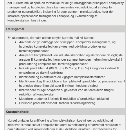
det kursets mål at opnå en forståelse for de grundlæggende principper i complexity
management og hvorledes disse kan anvendes ved udvikling af strategi for
produkter og produktion. Indlæring foregår gennem projektarbejde, hvor der
indlæres operationelle færdigheder i analyse og kvantificering af
kompleksitetsomkostninger.
Læringsmål
En studerende, der fuldt ud har opfyldt kursets mål, vil kunne:
Anvende de grundlæggende principper i complexity management, og
hvorledes kompleksitet kan styres ved udvikling produkter og
forretningsprocesser
Analysere kompleksitet i en industrivirksomhed og identificere de vigtigste
årsager til kompleksitet, herunder sammenhængen mellem kompleksitet i
produkter og kompleksitet i forretningsprocesser
Inddele produkter i A (80 %), B (15 %) og C (5 %) kategorier i forhold til
omsætning og dækningsbidrag
Identificere og kvantificere de vigtigste kompleksitetsfaktorer
Identificere tiltag til reduktion af kompleksitet i produkter og processer, samt
hvorledes disse tiltag bidrager til virksomhedens strategi
Kvantificere mulige besparelse/ gevinster ved de foreslåede tiltag til
reduktion af kompleksitet
Modellere produkter i forhold til reduktion af produktkompleksitet
Optimere produktsortiment i forhold til dækningsbidrag
Kursusindhold
Kurset omfatter kvantificering af kompleksitetsomkostninger og udvikling af
initiativer til reduktion af kompleksitet, samt kvantificering af forventet reduktion af
omkostninger ved implementering af de udviklede initiativer. Der redegøres for