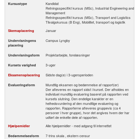
Kandidat
Kursustype
Retningsspecifikt kursus (MSc), Industrial Engineering and
Management
Retningsspecifikt kursus (MSc), Transport and Logistics
Tilvalgskursus (B Eng), Mobilitet, transport og logistik
Januar
Skemaplacering
Campus Lyngby
Undervisningens
placering
Projektarbejde, forelæsninger
Undervisningsform
3-uger
Kursets varighed
Sidste dag(e) i 3-ugersperioden
Eksamensplacering
Mundtlig eksamen og bedømmelse af rapport(er)
Evalueringsform
Der afleveres en rapport sidst i kurset. Der afholdes en
individuel mundtlig evaluering baseret på rapporten ved
kursets slutning. Den endelige karakter er en
helhedsvurdering af den mundtlige evaluering og
rapporten. Rapporterne afleveres gruppevis (ca 4
personer i hver gruppe), hvor det angives hvem der har
udført de enkelte dele af rapporten.
Alle hjælpemidler - med adgang til internettet
Hjælpemidler
7-trins skala , ekstern censur
Bedømmelsesform