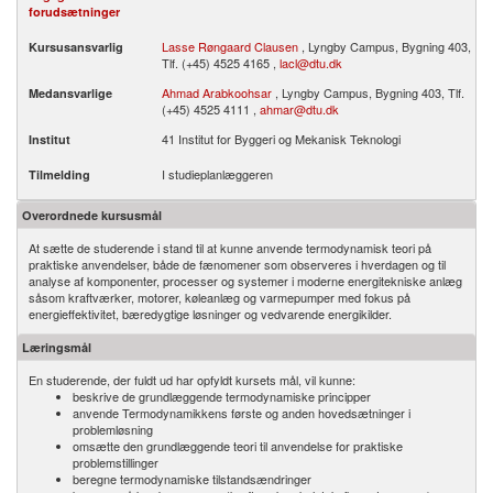
forudsætninger
Lasse Røngaard Clausen
, Lyngby Campus, Bygning 403,
Kursusansvarlig
Tlf. (+45) 4525 4165 ,
lacl@dtu.dk
Ahmad Arabkoohsar
, Lyngby Campus, Bygning 403, Tlf.
Medansvarlige
(+45) 4525 4111 ,
ahmar@dtu.dk
41 Institut for Byggeri og Mekanisk Teknologi
Institut
I studieplanlæggeren
Tilmelding
Overordnede kursusmål
At sætte de studerende i stand til at kunne anvende termodynamisk teori på
praktiske anvendelser, både de fænomener som observeres i hverdagen og til
analyse af komponenter, processer og systemer i moderne energitekniske anlæg
såsom kraftværker, motorer, køleanlæg og varmepumper med fokus på
energieffektivitet, bæredygtige løsninger og vedvarende energikilder.
Læringsmål
En studerende, der fuldt ud har opfyldt kursets mål, vil kunne:
beskrive de grundlæggende termodynamiske principper
anvende Termodynamikkens første og anden hovedsætninger i
problemløsning
omsætte den grundlæggende teori til anvendelse for praktiske
problemstillinger
beregne termodynamiske tilstandsændringer