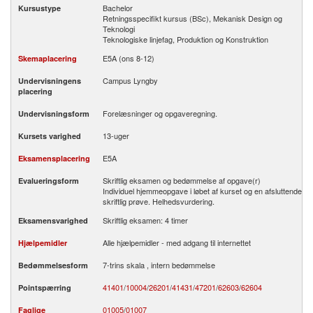
Bachelor
Kursustype
Retningsspecifikt kursus (BSc), Mekanisk Design og
Teknologi
Teknologiske linjefag, Produktion og Konstruktion
E5A (ons 8-12)
Skemaplacering
Campus Lyngby
Undervisningens
placering
Forelæsninger og opgaveregning.
Undervisningsform
13-uger
Kursets varighed
E5A
Eksamensplacering
Skriftlig eksamen og bedømmelse af opgave(r)
Evalueringsform
Individuel hjemmeopgave i løbet af kurset og en afsluttende
skriftlig prøve. Helhedsvurdering.
Skriftlig eksamen: 4 timer
Eksamensvarighed
Alle hjælpemidler - med adgang til internettet
Hjælpemidler
7-trins skala , intern bedømmelse
Bedømmelsesform
41401
/­
10004
/­
26201
/­
41431
/­
47201
/­
62603
/­
62604
Pointspærring
01005
/
01007
Faglige