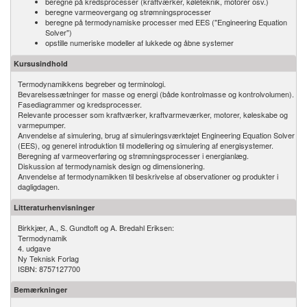
beregne på kredsprocesser (kraftværker, køleteknik, motorer osv.)
beregne varmeovergang og strømningsprocesser
beregne på termodynamiske processer med EES ("Engineering Equation
Solver")
opstille numeriske modeller af lukkede og åbne systemer
Kursusindhold
Termodynamikkens begreber og terminologi.
Bevarelsessætninger for masse og energi (både kontrolmasse og kontrolvolumen).
Fasediagrammer og kredsprocesser.
Relevante processer som kraftværker, kraftvarmeværker, motorer, køleskabe og
varmepumper.
Anvendelse af simulering, brug af simuleringsværktøjet Engineering Equation Solver
(EES), og generel introduktion til modellering og simulering af energisystemer.
Beregning af varmeoverføring og strømningsprocesser i energianlæg.
Diskussion af termodynamisk design og dimensionering.
Anvendelse af termodynamikken til beskrivelse af observationer og produkter i
dagligdagen.
Litteraturhenvisninger
Birkkjær, A., S. Gundtoft og A. Bredahl Eriksen:
Termodynamik
4. udgave
Ny Teknisk Forlag
ISBN: 8757127700
Bemærkninger