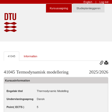
English
|
Log ind
Kursussøgning
Studieplanlæggeren
41045
Information
41045 Termodynamisk modellering
2025/2026
Kursusinformation
Thermodynamic Modelling
Engelsk titel
Dansk
Undervisningssprog
5
Point( ECTS )