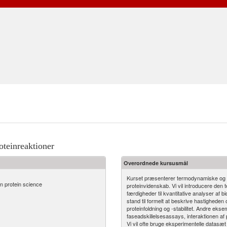
oteinreaktioner
Overordnede kursusmål
Kurset præsenterer termodynamiske og ki
in protein science
proteinvidenskab. Vi vil introducere den 
færdigheder til kvantitative analyser af 
stand til formelt at beskrive hastigheden 
proteinfoldning og -stabilitet. Andre eks
faseadskillelsesassays, interaktionen af 
Vi vil ofte bruge eksperimentelle datasæt f