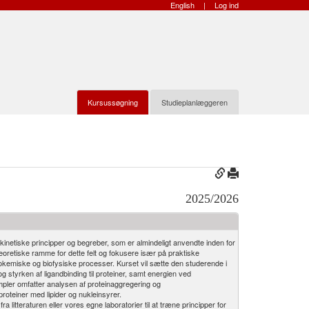
English
|
Log ind
Kursussøgning
Studieplanlæggeren
2025/2026
netiske principper og begreber, som er almindeligt anvendte inden for
teoretiske ramme for dette felt og fokusere især på praktiske
biokemiske og biofysiske processer. Kurset vil sætte den studerende i
og styrken af ligandbinding til proteiner, samt energien ved
empler omfatter analysen af proteinaggregering og
proteiner med lipider og nukleinsyrer.
ra litteraturen eller vores egne laboratorier til at træne principper for