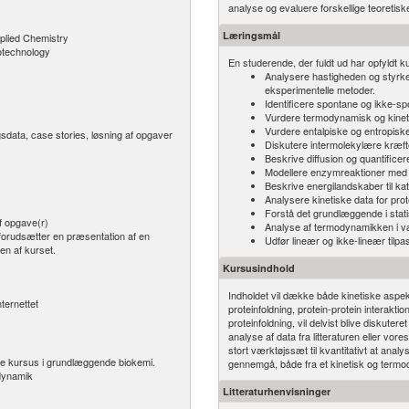
analyse og evaluere forskellige teoretisk
Læringsmål
plied Chemistry
otechnology
En studerende, der fuldt ud har opfyldt ku
Analysere hastigheden og styrke
eksperimentelle metoder.
Identificere spontane og ikke-s
Vurdere termodynamisk og kinetis
Vurdere entalpiske og entropiske b
sdata, case stories, løsning af opgaver
Diskutere intermolekylære kræfter
Beskrive diffusion og quantificer
Modellere enzymreaktioner med f
Beskrive energilandskaber til kat
Analysere kinetiske data for pro
Forstå det grundlæggende i stati
f opgave(r)
Analyse af termodynamikken i v
 forudsætter en præsentation af en
Udfør lineær og ikke-lineær tilp
en af kurset.
Kursusindhold
Indholdet vil dække både kinetiske aspe
nternettet
proteinfoldning, protein-protein interakti
proteinfoldning, vil delvist blive diskute
analyse af data fra litteraturen eller vor
stort værktøjssæt til kvantitativt at anal
nde kursus i grundlæggende biokemi.
gennemgå, både fra et kinetisk og term
dynamik
Litteraturhenvisninger