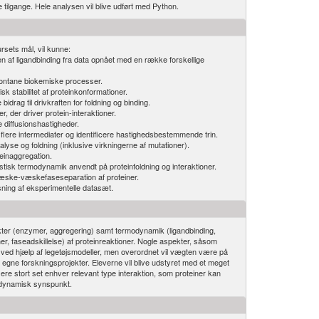
e tilgange. Hele analysen vil blive udført med Python.
rsets mål, vil kunne:
n af ligandbinding fra data opnået med en række forskellige
pontane biokemiske processer.
k stabilitet af proteinkonformationer.
idrag til drivkraften for foldning og binding.
, der driver protein-interaktioner.
e diffusionshastigheder.
lere intermediater og identificere hastighedsbestemmende trin.
alyse og foldning (inklusive virkningerne af mutationer).
teinaggregation.
stisk termodynamik anvendt på proteinfoldning og interaktioner.
æske-væskefaseseparation af proteiner.
asning af eksperimentelle datasæt.
kter (enzymer, aggregering) samt termodynamik (ligandbinding,
oner, faseadskillelse) af proteinreaktioner. Nogle aspekter, såsom
ret ved hjælp af legetøjsmodeller, men overordnet vil vægten være på
es egne forskningsprojekter. Eleverne vil blive udstyret med et meget
ysere stort set enhver relevant type interaktion, som proteiner kan
odynamisk synspunkt.