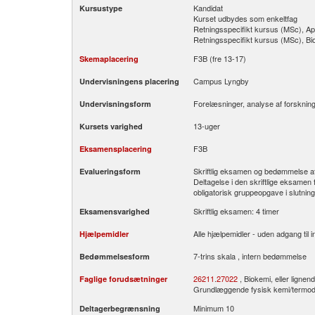
Kandidat
Kursustype
Kurset udbydes som enkeltfag
Retningsspecifikt kursus (MSc), Ap
Retningsspecifikt kursus (MSc), Bi
F3B (fre 13-17)
Skemaplacering
Campus Lyngby
Undervisningens placering
Forelæsninger, analyse af forskning
Undervisningsform
13-uger
Kursets varighed
F3B
Eksamensplacering
Skriftlig eksamen og bedømmelse a
Evalueringsform
Deltagelse i den skriftlige eksamen
obligatorisk gruppeopgave i slutning
Skriftlig eksamen: 4 timer
Eksamensvarighed
Alle hjælpemidler - uden adgang til i
Hjælpemidler
7-trins skala , intern bedømmelse
Bedømmelsesform
26211
.
27022
, Biokemi, eller ligne
Faglige forudsætninger
Grundlæggende fysisk kemi/termo
Minimum 10
Deltagerbegrænsning