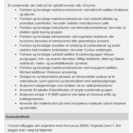
En studerende, der fuldt ud har opfyldt kursets mål, vil kunne:
Forklare og forudsige reaktionsmekanismer ved elektrofil addition til alkener
og alkyner.
Forklare og forudsige reaktionsmekanismer ved nukleofil alifatisk og
aromatisk substitution, herunder reaktion med diazonium salte.
Forklare og forudsige mekanismer ved eliminationsreaktioner, herunder at
etablere gode leaving grupper.
Forklare og forudsige stereokemien ved organiske reaktioner, der
involverer dannelse af stereocentre eller geometriske isomere.
Forklare og forudsige resultater af omlejring af carbocationer og andre
reaktive intermediære forbindelser, herunder Curtius omlejringen.
Forklare og forudsige nukleofil addition til carbonylgrupper inklusiv
acylgrupper, imin- og enamin-dannelse, Wittig reaktioner, Aldol og Claisen
reaktioner, malon- og aceteddikeester synteser.
Forklare og forudsige reaktionsmekanismer ved konjugeret addition;
Michael additioner; Robinson annulering.
Designe en synteserække på basis af retrosyntetisk analyse af et
målmolekyle, samt opskrive synteseforløbet med reaktionsligninger.
Analysere halogeneringer som forløber via en radikalmekanisme.
Anvende IR-tabeller til identifikation af simple funktionelle grupper.
Analysere simple 1-H NMR spektre ved hjælp af chemical shifts og
koblingsmønstre.
Anvende den indlærte teori på mere komplekse molekyler såsom terpener
og steroider.
Kursusindhold
I kurset udbygges den organiske kemi fra kursus 26400, Organisk kemi 1. Der
lægges især vægt på følgende: