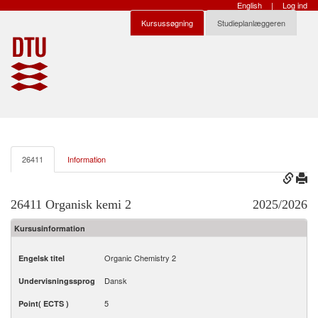
English
|
Log ind
Kursussøgning
Studieplanlæggeren
26411
Information
26411 Organisk kemi 2
2025/2026
Kursusinformation
Organic Chemistry 2
Engelsk titel
Dansk
Undervisningssprog
5
Point( ECTS )