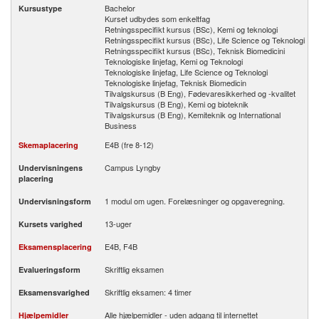
Bachelor
Kursustype
Kurset udbydes som enkeltfag
Retningsspecifikt kursus (BSc), Kemi og teknologi
Retningsspecifikt kursus (BSc), Life Science og Teknologi
Retningsspecifikt kursus (BSc), Teknisk Biomedicini
Teknologiske linjefag, Kemi og Teknologi
Teknologiske linjefag, Life Science og Teknologi
Teknologiske linjefag, Teknisk Biomedicin
Tilvalgskursus (B Eng), Fødevaresikkerhed og -kvalitet
Tilvalgskursus (B Eng), Kemi og bioteknik
Tilvalgskursus (B Eng), Kemiteknik og International
Business
E4B (fre 8-12)
Skemaplacering
Campus Lyngby
Undervisningens
placering
1 modul om ugen. Forelæsninger og opgaveregning.
Undervisningsform
13-uger
Kursets varighed
E4B, F4B
Eksamensplacering
Skriftlig eksamen
Evalueringsform
Skriftlig eksamen: 4 timer
Eksamensvarighed
Alle hjælpemidler - uden adgang til internettet
Hjælpemidler