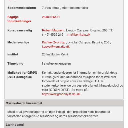
7-trins skala , intern bedømmelse
Bedømmelsesform
26400
/
26471
Faglige
forudsætninger
Robert Madsen
, Lyngby Campus, Bygning 206, Tlf.
Kursusansvarlig
(+45) 4525 2151 ,
rm@kemi.dtu.dk
Katrine Qvortrup
, Lyngby Campus, Bygning 206 ,
Medansvarlige
kaqvo@kemi.dtu.dk
26 Institut for Kemi
Institut
I studieplanlæggeren
Tilmelding
Kontakt underviseren for information om hvorvidt dette
Mulighed for GRØN
kursus giver den studerende mulighed for at lave eller
DYST deltagelse
forberede et projekt som kan deltage i DTUs
studenterkonference om bæredygtighed, klimateknologi og
miljø (GRØN DYST). Se mere på
http://www.groendyst.dtu.dk
Overordnede kursusmål
Målet er at give deltagerne en øget indsigt i den organiske kemi baseret på
forståelse af organiske reaktioner og deres reaktionsmekanismer.
Læringsmål