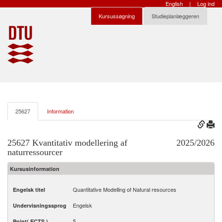
English
|
Log ind
Kursussøgning
Studieplanlæggeren
25627
Information
25627 Kvantitativ modellering af
2025/2026
naturressourcer
Kursusinformation
Quantitative Modelling of Natural resources
Engelsk titel
Engelsk
Undervisningssprog
5
Point( ECTS )