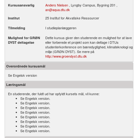
Anders Nielsen
, Lyngby Campus, Bygning 201 ,
Kursusansvarlig
an@aqua.dtu.dk
25 Institut for Akvatiske Ressourcer
Institut
I studieplanlæggeren
Tilmelding
Dette kursus giver den studerende en mulighed for at lave
Mulighed for GRØN
eller forberede et projekt som kan deltage i DTUs
DYST deltagelse
studenterkonference om bæredygtighed, klimateknologi og
miljø (GRØN DYST). Se mere på
http://www.groendyst.dtu.dk
Overordnede kursusmål
Se Engelsk version
Læringsmål
En studerende, der fuldt ud har opfyldt kursets mål, vil kunne:
Se Engelsk version.
Se Engelsk version.
Se Engelsk version.
Se Engelsk version.
Se Engelsk version.
Se Engelsk version.
Se Engelsk version.
Se Engelsk version.