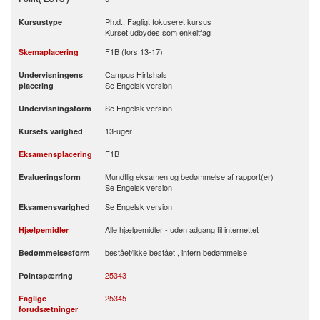
Ph.d., Fagligt fokuseret kursus
Kursustype
Kurset udbydes som enkeltfag
F1B (tors 13-17)
Skemaplacering
Campus Hirtshals
Undervisningens
Se Engelsk version
placering
Se Engelsk version
Undervisningsform
13-uger
Kursets varighed
F1B
Eksamensplacering
Mundtlig eksamen og bedømmelse af rapport(er)
Evalueringsform
Se Engelsk version
Se Engelsk version
Eksamensvarighed
Alle hjælpemidler - uden adgang til internettet
Hjælpemidler
bestået/ikke bestået , intern bedømmelse
Bedømmelsesform
25343
Pointspærring
25345
Faglige
forudsætninger