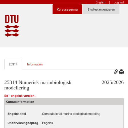
English
|
Log ind
Kursussøgning
Studieplanlæggeren
25314
Information
25314 Numerisk marinbiologisk
2025/2026
modellering
Se - engelsk version.
Kursusinformation
Computational marine ecological modelling
Engelsk titel
Engelsk
Undervisningssprog