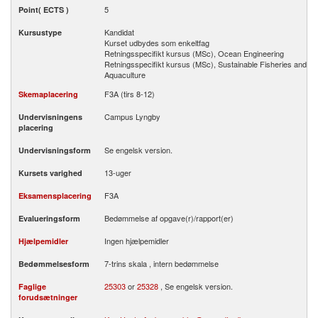
5
Point( ECTS )
Kandidat
Kursustype
Kurset udbydes som enkeltfag
Retningsspecifikt kursus (MSc), Ocean Engineering
Retningsspecifikt kursus (MSc), Sustainable Fisheries and
Aquaculture
F3A (tirs 8-12)
Skemaplacering
Campus Lyngby
Undervisningens
placering
Se engelsk version.
Undervisningsform
13-uger
Kursets varighed
F3A
Eksamensplacering
Bedømmelse af opgave(r)/rapport(er)
Evalueringsform
Ingen hjælpemidler
Hjælpemidler
7-trins skala , intern bedømmelse
Bedømmelsesform
25303
or
25328
, Se engelsk version.
Faglige
forudsætninger