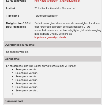
Ken Haste Andersen
,
kha@aqua.dtu.dk
Kursusansvarlig
25 Institut for Akvatiske Ressourcer
Institut
I studieplanlæggeren
Tilmelding
Dette kursus giver den studerende en mulighed for at lave
Mulighed for GRØN
eller forberede et projekt som kan deltage i DTUs
DYST deltagelse
studenterkonference om bæredygtighed, klimateknologi og
miljø (GRØN DYST). Se mere på
http://www.groendyst.dtu.dk
Overordnede kursusmål
Se engelsk version.
Læringsmål
En studerende, der fuldt ud har opfyldt kursets mål, vil kunne:
Se engelsk version.
Se engelsk version.
Se engelsk version.
Se engelsk version.
Se engelsk version.
Se engelsk version.
Se engelsk version.
-
Kursusindhold