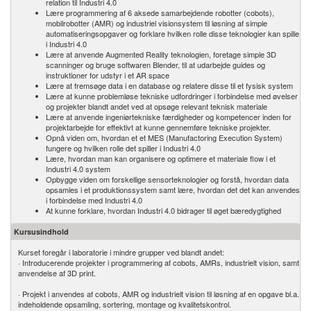
relation til Industri 4.0
Lære programmering af 6 aksede samarbejdende robotter (cobots),
mobilrobotter (AMR) og industriel visionsystem til løsning af simple
automatiseringsopgaver og forklare hvilken rolle disse teknologier kan spille
i Industri 4.0
Lære at anvende Augmented Reality teknologien, foretage simple 3D
scanninger og bruge softwaren Blender, til at udarbejde guides og
instruktioner for udstyr i et AR space
Lære at fremsøge data i en database og relatere disse til et fysisk system
Lære at kunne problemløse tekniske udfordringer i forbindelse med øvelser
og projekter blandt andet ved at opsøge relevant teknisk materiale
Lære at anvende ingeniørtekniske færdigheder og kompetencer inden for
projektarbejde for effektivt at kunne gennemføre tekniske projekter.
Opnå viden om, hvordan et et MES (Manufactoring Execution System)
fungere og hvilken rolle det spiller i Industri 4.0
Lære, hvordan man kan organisere og optimere et materiale flow i et
Industri 4.0 system
Opbygge viden om forskellige sensorteknologier og forstå, hvordan data
opsamles i et produktionssystem samt lære, hvordan det det kan anvendes
i forbindelse med Industri 4.0
At kunne forklare, hvordan Industri 4.0 bidrager til øget bæredygtighed
Kursusindhold
Kurset foregår i laboratorie i mindre grupper ved blandt andet:
· Introducerende projekter i programmering af cobots, AMRs, industrielt vision, samt
anvendelse af 3D print.
· Projekt i anvendes af cobots, AMR og industrielt vision til løsning af en opgave bl.a.
indeholdende opsamling, sortering, montage og kvalitetskontrol.