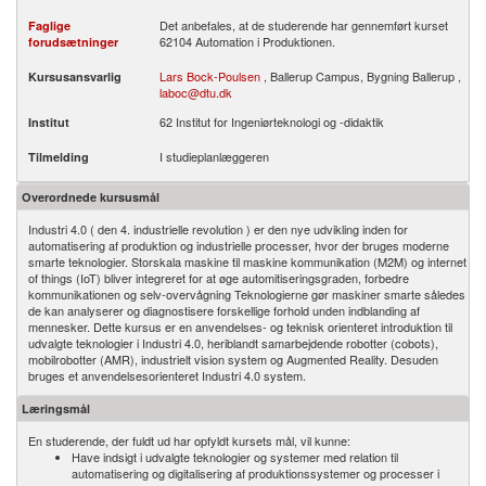
Det anbefales, at de studerende har gennemført kurset
Faglige
62104 Automation i Produktionen.
forudsætninger
Lars Bock-Poulsen
, Ballerup Campus, Bygning Ballerup ,
Kursusansvarlig
laboc@dtu.dk
62 Institut for Ingeniørteknologi og -didaktik
Institut
I studieplanlæggeren
Tilmelding
Overordnede kursusmål
Industri 4.0 ( den 4. industrielle revolution ) er den nye udvikling inden for
automatisering af produktion og industrielle processer, hvor der bruges moderne
smarte teknologier. Storskala maskine til maskine kommunikation (M2M) og internet
of things (IoT) bliver integreret for at øge automitiseringsgraden, forbedre
kommunikationen og selv-overvågning Teknologierne gør maskiner smarte således
de kan analyserer og diagnostisere forskellige forhold unden indblanding af
mennesker. Dette kursus er en anvendelses- og teknisk orienteret introduktion til
udvalgte teknologier i Industri 4.0, heriblandt samarbejdende robotter (cobots),
mobilrobotter (AMR), industrielt vision system og Augmented Reality. Desuden
bruges et anvendelsesorienteret Industri 4.0 system.
Læringsmål
En studerende, der fuldt ud har opfyldt kursets mål, vil kunne:
Have indsigt i udvalgte teknologier og systemer med relation til
automatisering og digitalisering af produktionssystemer og processer i