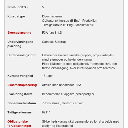
5
Point( ECTS )
Diplomingeniør
Kursustype
Obligatorisk kursus (B Eng), Produktion
Tilvalgskursus (B Eng), Maskinteknik
F3A (tirs 8-12)
Skemaplacering
Campus Ballerup
Undervisningens
placering
Laboratorieøvelser i mindre grupper, projektarbejde i
Undervisningsform
mindre grupper og holdundervisning.
Flere lektioner er med obligatorisk fremmøde, inkl. den
første lektionsgang, hvor kursusplanen præsenteres.
13-uger
Kursets varighed
Aftales med underviser, F3A
Eksamensplacering
Bedømmelse af opgave(r)/rapport(er)
Evalueringsform
7-trins skala , ekstern censur
Bedømmelsesform
62111
Tidligere kursus
Sikkerhedskursus skal gennemføres for at arbejde med
Obligatoriske
udstyr og i laboratoriet
forudsætninger