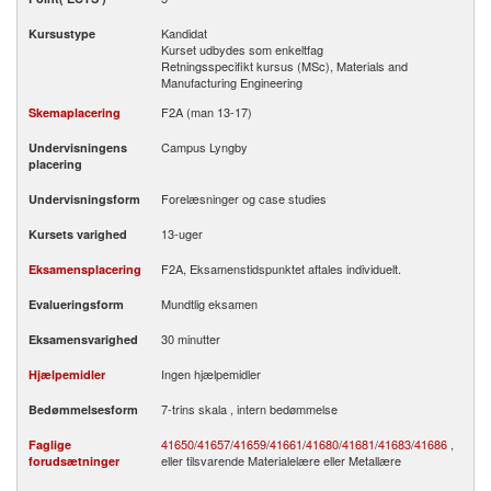
Kandidat
Kursustype
Kurset udbydes som enkeltfag
Retningsspecifikt kursus (MSc), Materials and
Manufacturing Engineering
F2A (man 13-17)
Skemaplacering
Campus Lyngby
Undervisningens
placering
Forelæsninger og case studies
Undervisningsform
13-uger
Kursets varighed
F2A, Eksamenstidspunktet aftales individuelt.
Eksamensplacering
Mundtlig eksamen
Evalueringsform
30 minutter
Eksamensvarighed
Ingen hjælpemidler
Hjælpemidler
7-trins skala , intern bedømmelse
Bedømmelsesform
41650
/
41657
/
41659
/
41661
/
41680
/
41681
/
41683
/
41686
,
Faglige
eller tilsvarende Materialelære eller Metallære
forudsætninger