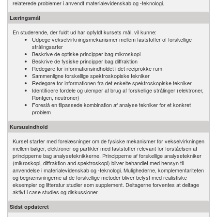
relaterede problemer i anvendt materialevidenskab og -teknologi.
Læringsmål
En studerende, der fuldt ud har opfyldt kursets mål, vil kunne:
Udpege vekselvirkningsmekanismer mellem faststoffer of forskellige
strålingsarter
Beskrive de optiske principper bag mikroskopi
Beskrive de fysiske principper bag diffraktion
Redegøre for informationsindholdet i det reciprokke rum
Sammenligne forskellige spektroskopiske tekniker
Redegøre for informationen fra det enkelte spektroskopiske tekniker
Identificere fordele og ulemper af brug af forskellige strålinger (elektroner,
Røntgen, neutroner)
Foreslå en tilpassede kombination af analyse tekniker for et konkret
problem
Kursusindhold
Kurset starter med forelæsninger om de fysiske mekanismer for vekselvirkningen
mellem bølger, elektroner og partikler med faststoffer relevant for forståelsen af
principperne bag analyseteknikkerne. Principperne af forskellige analysetekniker
(mikroskopi, diffraktion and spektroskopi) bliver behandlet med hensyn til
anvendelse i materialevidenskab og -teknologi. Mulighederne, komplementariteten
og begrænsningerne af de forskellige metoder bliver belyst med realistiske
eksempler og litteratur studier som supplement. Deltagerne forventes at deltage
aktivt i case studies og diskussioner.
Sidst opdateret