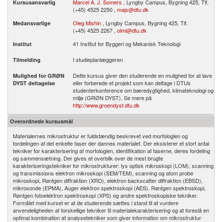
Marcel A. J. Somers
, Lyngby Campus, Bygning 425, Tlf.
Kursusansvarlig
(+45) 4525 2250 ,
majs@dtu.dk
Oleg Mishin
, Lyngby Campus, Bygning 425, Tlf.
Medansvarlige
(+45) 4525 2267 ,
olmi@dtu.dk
41 Institut for Byggeri og Mekanisk Teknologi
Institut
I studieplanlæggeren
Tilmelding
Dette kursus giver den studerende en mulighed for at lave
Mulighed for GRØN
eller forberede et projekt som kan deltage i DTUs
DYST deltagelse
studenterkonference om bæredygtighed, klimateknologi og
miljø (GRØN DYST). Se mere på
http://www.groendyst.dtu.dk
Overordnede kursusmål
Materialernes mikrostruktur er fuldstændig beskrevet ved morfologien og
fordelingen af det enkelte faser der dannes materialet. Der eksisterer et stort antal
tekniker for karakterisering af morfologien, identifikation af faserne, deres fordeling
og sammensætning. Der gives et overblik over de mest brugte
karakteriseringstekniker for mikrostrukturer: lys optisk mikroskopi (LOM), scanning
og transmissions elektron mikroskopi (SEM/TEM), scanning og atom probe
mikroskopi, Røntgen diffraktion (XRD), elektron backscatter diffraktion (EBSD),
mikrosonde (EPMA), Auger elektron spektroskopi (AES), Røntgen spektroskopi,
Røntgen fotoelektron spektroskopi (XPS) og andre spektroskopiske tekniker.
Formålet med kurset er at de studerende sættes i stand til at vurdere
anvendeligheden af forskellige tekniker til materialekarakterisering og at foreslå en
optimal kombination af analysetekniker som giver information om mikrostruktur