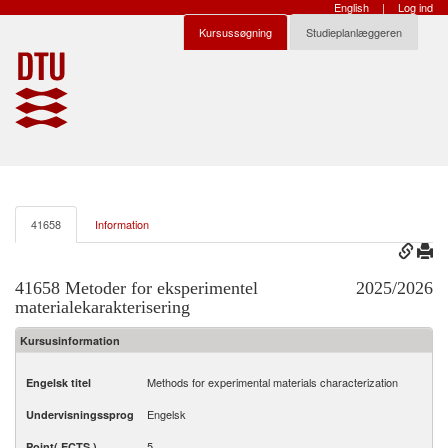
English
|
Log ind
Kursussøgning
Studieplanlæggeren
41658
Information
41658 Metoder for eksperimentel
2025/2026
materialekarakterisering
Kursusinformation
Methods for experimental materials characterization
Engelsk titel
Engelsk
Undervisningssprog
5
Point( ECTS )