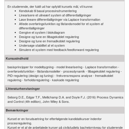
En studerende, der fuldt ud har opfyldt kursets mål, vil kunne:
Kendskab til basal procesinstrumentering
Linearisere et ulineært system af differentialligninger
Løse lineare differentialligninger via Laplace transformation
Aflede overføringsfunktion og tilstandsmodel for et system af
differentialligninger
Gengive et system i blokdiagram
Designe og tune en tilbagekoblet regulering
Designe og tune en fremadkoblet regulering
Undersøge stabilitet af et system
Simulere et system med feedback/feedforward regulering
Kursusindhold
basisprincipper for modelbygning - model linearisering - Laplace transformation -
overførselsfunktion - tilstandsmodeller - procesdynamik - tilbagekoblet regulering -
PID-regulering (design og tuning) - frekvensrespons analyse - fremadkoblet
regulering - forholdsregulering - kaskade regulering
Litteraturhenvisninger
Seborg D.E., Edgar T.F., Mellichamp D.A. and Doyle F.J. (2016) Process Dynamics
and Control (4th edition), John Wiley & Sons.
Bemærkninger
Kurset er en forudsætning for efterfølgende kandidatkurser indenfor
procesregulering.
Kurset er et af de anbefalede kurser på civilstudiets bachelorniveau for studerende