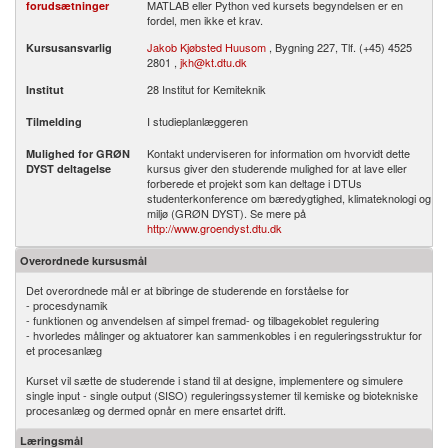
MATLAB eller Python ved kursets begyndelsen er en
forudsætninger
fordel, men ikke et krav.
Jakob Kjøbsted Huusom
, Bygning 227, Tlf. (+45) 4525
Kursusansvarlig
2801 ,
jkh@kt.dtu.dk
28 Institut for Kemiteknik
Institut
I studieplanlæggeren
Tilmelding
Kontakt underviseren for information om hvorvidt dette
Mulighed for GRØN
kursus giver den studerende mulighed for at lave eller
DYST deltagelse
forberede et projekt som kan deltage i DTUs
studenterkonference om bæredygtighed, klimateknologi og
miljø (GRØN DYST). Se mere på
http://www.groendyst.dtu.dk
Overordnede kursusmål
Det overordnede mål er at bibringe de studerende en forståelse for
- procesdynamik
- funktionen og anvendelsen af simpel fremad- og tilbagekoblet regulering
- hvorledes målinger og aktuatorer kan sammenkobles i en reguleringsstruktur for
et procesanlæg
Kurset vil sætte de studerende i stand til at designe, implementere og simulere
single input - single output (SISO) reguleringssystemer til kemiske og biotekniske
procesanlæg og dermed opnår en mere ensartet drift.
Læringsmål