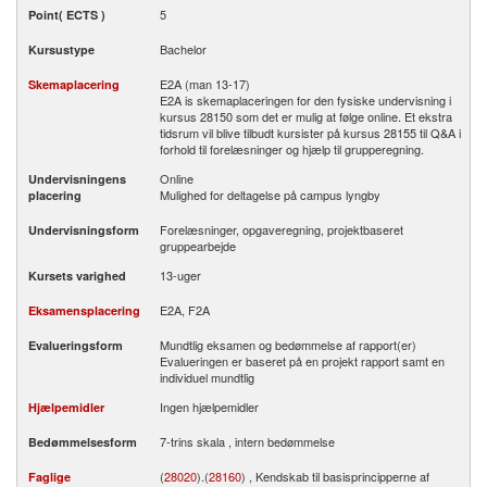
5
Point( ECTS )
Bachelor
Kursustype
E2A (man 13-17)
Skemaplacering
E2A is skemaplaceringen for den fysiske undervisning i
kursus 28150 som det er mulig at følge online. Et ekstra
tidsrum vil blive tilbudt kursister på kursus 28155 til Q&A i
forhold til forelæsninger og hjælp til grupperegning.
Online
Undervisningens
Mulighed for deltagelse på campus lyngby
placering
Forelæsninger, opgaveregning, projektbaseret
Undervisningsform
gruppearbejde
13-uger
Kursets varighed
E2A, F2A
Eksamensplacering
Mundtlig eksamen og bedømmelse af rapport(er)
Evalueringsform
Evalueringen er baseret på en projekt rapport samt en
individuel mundtlig
Ingen hjælpemidler
Hjælpemidler
7-trins skala , intern bedømmelse
Bedømmelsesform
(
28020
).(
28160
) , Kendskab til basisprincipperne af
Faglige