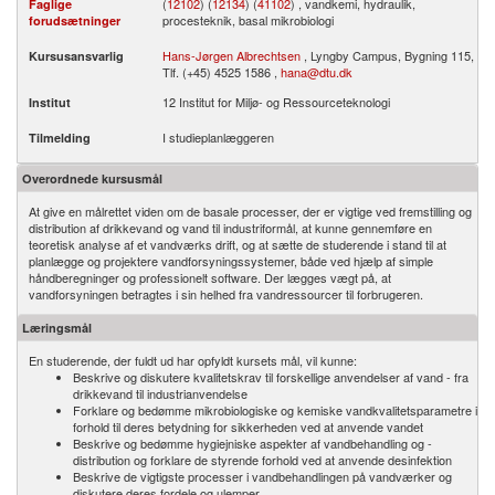
(
12102
) (
12134
) (
41102
) , vandkemi, hydraulik,
Faglige
procesteknik, basal mikrobiologi
forudsætninger
Hans-Jørgen Albrechtsen
, Lyngby Campus, Bygning 115,
Kursusansvarlig
Tlf. (+45) 4525 1586 ,
hana@dtu.dk
12 Institut for Miljø- og Ressourceteknologi
Institut
I studieplanlæggeren
Tilmelding
Overordnede kursusmål
At give en målrettet viden om de basale processer, der er vigtige ved fremstilling og
distribution af drikkevand og vand til industriformål, at kunne gennemføre en
teoretisk analyse af et vandværks drift, og at sætte de studerende i stand til at
planlægge og projektere vandforsyningssystemer, både ved hjælp af simple
håndberegninger og professionelt software. Der lægges vægt på, at
vandforsyningen betragtes i sin helhed fra vandressourcer til forbrugeren.
Læringsmål
En studerende, der fuldt ud har opfyldt kursets mål, vil kunne:
Beskrive og diskutere kvalitetskrav til forskellige anvendelser af vand - fra
drikkevand til industrianvendelse
Forklare og bedømme mikrobiologiske og kemiske vandkvalitetsparametre i
forhold til deres betydning for sikkerheden ved at anvende vandet
Beskrive og bedømme hygiejniske aspekter af vandbehandling og -
distribution og forklare de styrende forhold ved at anvende desinfektion
Beskrive de vigtigste processer i vandbehandlingen på vandværker og
diskutere deres fordele og ulemper