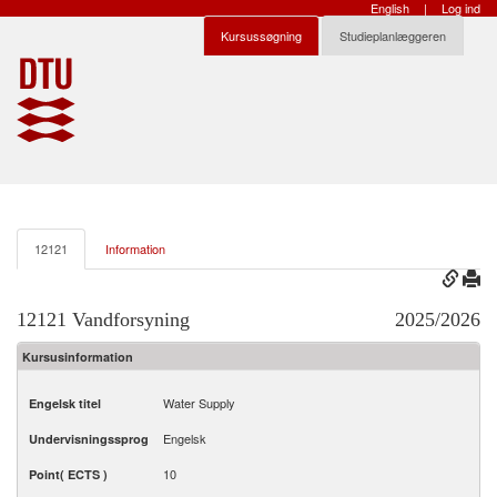
English
|
Log ind
Kursussøgning
Studieplanlæggeren
12121
Information
12121 Vandforsyning
2025/2026
Kursusinformation
Water Supply
Engelsk titel
Engelsk
Undervisningssprog
10
Point( ECTS )