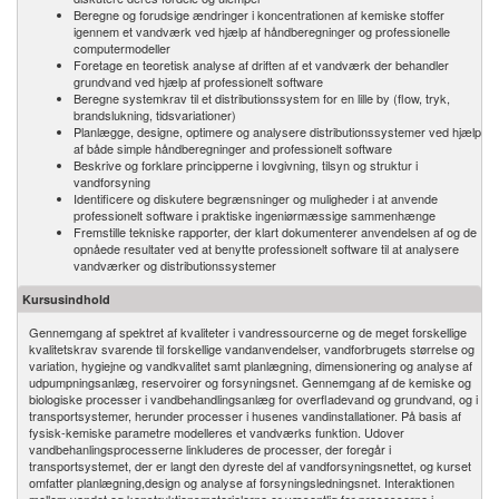
Beregne og forudsige ændringer i koncentrationen af kemiske stoffer
igennem et vandværk ved hjælp af håndberegninger og professionelle
computermodeller
Foretage en teoretisk analyse af driften af et vandværk der behandler
grundvand ved hjælp af professionelt software
Beregne systemkrav til et distributionssystem for en lille by (flow, tryk,
brandslukning, tidsvariationer)
Planlægge, designe, optimere og analysere distributionssystemer ved hjælp
af både simple håndberegninger and professionelt software
Beskrive og forklare principperne i lovgivning, tilsyn og struktur i
vandforsyning
Identificere og diskutere begrænsninger og muligheder i at anvende
professionelt software i praktiske ingeniørmæssige sammenhænge
Fremstille tekniske rapporter, der klart dokumenterer anvendelsen af og de
opnåede resultater ved at benytte professionelt software til at analysere
vandværker og distributionssystemer
Kursusindhold
Gennemgang af spektret af kvaliteter i vandressourcerne og de meget forskellige
kvalitetskrav svarende til forskellige vandanvendelser, vandforbrugets størrelse og
variation, hygiejne og vandkvalitet samt planlægning, dimensionering og analyse af
udpumpningsanlæg, reservoirer og forsyningsnet. Gennemgang af de kemiske og
biologiske processer i vandbehandlingsanlæg for overfladevand og grundvand, og i
transportsystemer, herunder processer i husenes vandinstallationer. På basis af
fysisk-kemiske parametre modelleres et vandværks funktion. Udover
vandbehanlingsprocesserne linkluderes de processer, der foregår i
transportsystemet, der er langt den dyreste del af vandforsyningsnettet, og kurset
omfatter planlægning,design og analyse af forsyningsledningsnet. Interaktionen