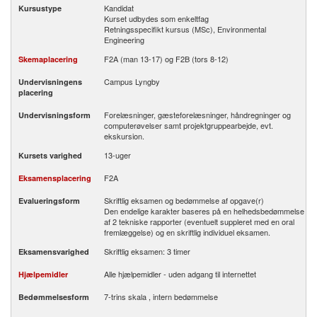
Kandidat
Kursustype
Kurset udbydes som enkeltfag
Retningsspecifikt kursus (MSc), Environmental
Engineering
F2A (man 13-17) og F2B (tors 8-12)
Skemaplacering
Campus Lyngby
Undervisningens
placering
Forelæsninger, gæsteforelæsninger, håndregninger og
Undervisningsform
computerøvelser samt projektgruppearbejde, evt.
ekskursion.
13-uger
Kursets varighed
F2A
Eksamensplacering
Skriftlig eksamen og bedømmelse af opgave(r)
Evalueringsform
Den endelige karakter baseres på en helhedsbedømmelse
af 2 tekniske rapporter (eventuelt suppleret med en oral
fremlæggelse) og en skriftlig individuel eksamen.
Skriftlig eksamen: 3 timer
Eksamensvarighed
Alle hjælpemidler - uden adgang til internettet
Hjælpemidler
7-trins skala , intern bedømmelse
Bedømmelsesform