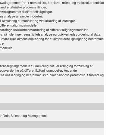
owdiagrammer for fx mekaniske, kemiske, mikro- og makroøkonomiske
ndre tekniske problemstillinger.
iagrammer til differentialligninger.
ionsanalyse af simple modeller.
imulering af modeller og visualisering af løsninger.
ifferentialligningsmodeller.
oretage usikkerhedsvurdering af differentialligningsmodeller.
 af simuleringer, sensitivitetsanalyse og usikkerhedsvurdering af data.
føre ikke-dimensionalisering for at simplificere ligninger og bestemme
re.
modeller.
ialligningsmodeller. Simulering, visualisering og fortolkning af
hedsvurdering på differentialligningsmodeller. Anvende
nsionalisering og bestemme ikke-dimensionelle parametre. Stabilitet og
 for Data Science og Management.