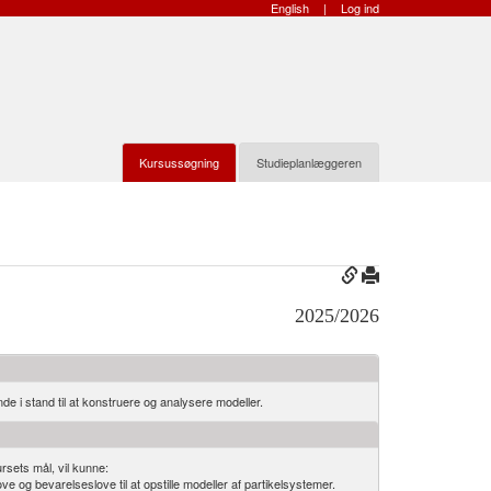
English
|
Log ind
Kursussøgning
Studieplanlæggeren
2025/2026
e i stand til at konstruere og analysere modeller.
rsets mål, vil kunne:
g bevarelseslove til at opstille modeller af partikelsystemer.