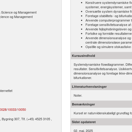
Konstruere systemdynamiske fl
systemer, energisystemer, samt a
Oversætte system dynamiske flowd
ta Science og Management
Foretage stabilitets- og bifurkat
 Science og Management
Anvende computerprogrammer til s
Foretage sensitivitetsanalyse af d
Anvende fejlophobningsloven og f
Fortolke og formidle resultaterne
Anvende dimensionsanalyse og ud
centrale dimensionsløse paramet
Opstille og simulere stokastiske 
Kursusindhold
Systemdynamiske flowdiagrammer. Different
resultater. Sensitivitetsanalyse. Usikker
dimensionsanalyse og foretage ikke-dime
bifurkationer.
Litteraturhenvisninger
nternettet
Noter.
Bemærkninger
0028
/­
10033
/­
10050
Kurset er naturvidenskabeligt grundfag
Bygning 307, Tlf. (+45) 4525 3105 ,
Sidst opdateret
02. maj, 2025