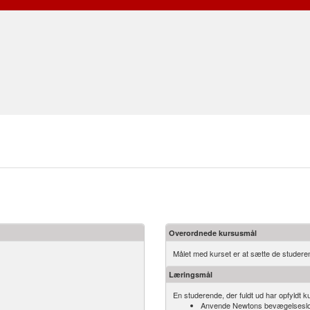
Overordnede kursusmål
Målet med kurset er at sætte de studerend
Læringsmål
En studerende, der fuldt ud har opfyldt ku
Anvende Newtons bevægelseslove o