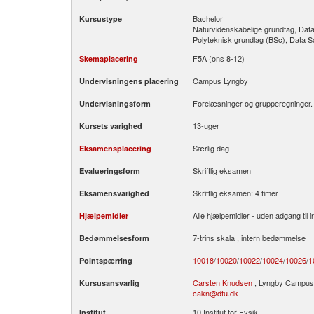
Bachelor
Kursustype
Naturvidenskabelige grundfag, Da
Polyteknisk grundlag (BSc), Data
F5A (ons 8-12)
Skemaplacering
Campus Lyngby
Undervisningens placering
Forelæsninger og grupperegninger.
Undervisningsform
13-uger
Kursets varighed
Særlig dag
Eksamensplacering
Skriftlig eksamen
Evalueringsform
Skriftlig eksamen: 4 timer
Eksamensvarighed
Alle hjælpemidler - uden adgang til i
Hjælpemidler
7-trins skala , intern bedømmelse
Bedømmelsesform
10018
/­
10020
/­
10022
/­
10024
/­
10026
/­
1
Pointspærring
Carsten Knudsen
, Lyngby Campus, 
Kursusansvarlig
cakn@dtu.dk
10 Institut for Fysik
Institut