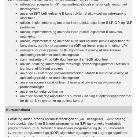
udlede og redegøre for KKT optimalitetsbetingelserne for optimering med
bibetingelser
anvende KKT betingelserne til konstruktion af aktiv-sæt og indre-punkts
algoritmer
udlede, implementere og anvende indre-punkts algoritmer til LP, QP, og NLP
problemer
udlede, implementere og anvende indre-punkts algoritmer til konveks
optimering
udlede, implementere og anvende aktiv-sæt og indre-punkts algoritmer for
konveks kvadratisk programmering (QP) og lineær programmering (LP)
redegøre for principperne i SQP-algoritmen til løsning af ikke-lineære
optimeringsproblemer med bibetingelser
sammensætte LP- og QP-algoritmerne til en SQP algoritme
udvikle, teste og sammenligne forskellige optimeringsalgoritmer i Matlab til
løsning af et forelagt problem.
anvende eksisterende softwarebibliotekter i Matlab til numerisk løsning af
optimeringsproblemer med bibetingelser
anvende optimeringsalgoritmer til løsning af tekniske og økonomiske
problemstillinger
anvende konveks optimering
anvende optimeringsalgoritmer til numerisk løsning af optimeringsproblemer
for dynamiske systemer og optimal kontrol
Kursusindhold
Første og anden-ordens optimalitetsbetingelser (KKT betingelser). Aktiv-sæt og
indre-punkts algoritmer til lineær programmering (LP) og konveks kvadratisk
programmering (QP). Metoder til ikke-lineær programmering (NLP): Sekvential
kvadratisk programmerings (SQP) algoritmer og augmented Lagrange algoritmer.