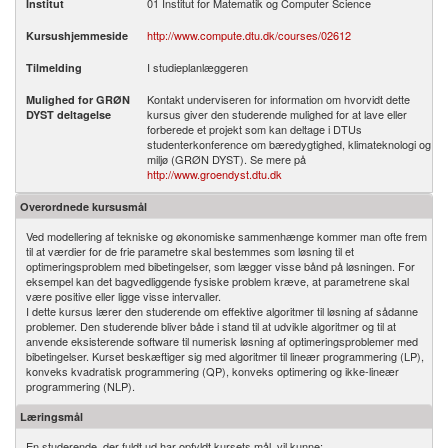
01 Institut for Matematik og Computer Science
Institut
http://www.compute.dtu.dk/courses/02612
Kursushjemmeside
I studieplanlæggeren
Tilmelding
Kontakt underviseren for information om hvorvidt dette
Mulighed for GRØN
kursus giver den studerende mulighed for at lave eller
DYST deltagelse
forberede et projekt som kan deltage i DTUs
studenterkonference om bæredygtighed, klimateknologi og
miljø (GRØN DYST). Se mere på
http://www.groendyst.dtu.dk
Overordnede kursusmål
Ved modellering af tekniske og økonomiske sammenhænge kommer man ofte frem
til at værdier for de frie parametre skal bestemmes som løsning til et
optimeringsproblem med bibetingelser, som lægger visse bånd på løsningen. For
eksempel kan det bagvedliggende fysiske problem kræve, at parametrene skal
være positive eller ligge visse intervaller.
I dette kursus lærer den studerende om effektive algoritmer til løsning af sådanne
problemer. Den studerende bliver både i stand til at udvikle algoritmer og til at
anvende eksisterende software til numerisk løsning af optimeringsproblemer med
bibetingelser. Kurset beskæftiger sig med algoritmer til lineær programmering (LP),
konveks kvadratisk programmering (QP), konveks optimering og ikke-lineær
programmering (NLP).
Læringsmål
En studerende, der fuldt ud har opfyldt kursets mål, vil kunne: