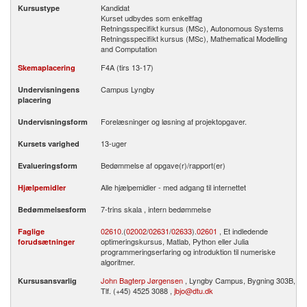
Kandidat
Kursustype
Kurset udbydes som enkeltfag
Retningsspecifikt kursus (MSc), Autonomous Systems
Retningsspecifikt kursus (MSc), Mathematical Modelling
and Computation
F4A (tirs 13-17)
Skemaplacering
Campus Lyngby
Undervisningens
placering
Forelæsninger og løsning af projektopgaver.
Undervisningsform
13-uger
Kursets varighed
Bedømmelse af opgave(r)/rapport(er)
Evalueringsform
Alle hjælpemidler - med adgang til internettet
Hjælpemidler
7-trins skala , intern bedømmelse
Bedømmelsesform
02610
.­(
02002
/
02631
/
02633
).­
02601
, Et indledende
Faglige
optimeringskursus, Matlab, Python eller Julia
forudsætninger
programmeringserfaring og introduktion til numeriske
algoritmer.
John Bagterp Jørgensen
, Lyngby Campus, Bygning 303B,
Kursusansvarlig
Tlf. (+45) 4525 3088 ,
jbjo@dtu.dk