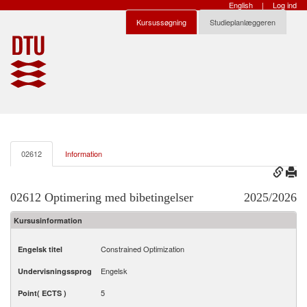
English
|
Log ind
Kursussøgning
Studieplanlæggeren
02612
Information
02612 Optimering med bibetingelser
2025/2026
Kursusinformation
Constrained Optimization
Engelsk titel
Engelsk
Undervisningssprog
5
Point( ECTS )