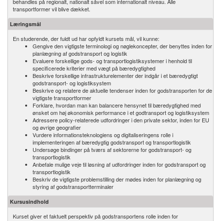
behandles på regionalt, nationalt såvel som internationalt niveau. Alle
transportformer vil blive dækket.
Læringsmål
En studerende, der fuldt ud har opfyldt kursets mål, vil kunne:
Gengive den vigtigste terminologi og nøglekoncepter, der benyttes inden for
planlægning af godstransport og logistik
Evaluere forskellige gods- og transportlogistiksystemer i henhold til
specificerede kriterier med vægt på bæredygtighed
Beskrive forskellige infrastrukturelementer der indgår i et bæredygtigt
godstransport- og logistiksystem
Beskrive og relatere de aktuelle tendenser inden for godstransporten for de
vigtigste transportformer
Forklare, hvordan man kan balancere hensynet til bæredygtighed med
ønsket om høj økonomisk performance i et godtransport og logistiksystem
Adressere policy-relaterede udfordringer i den private sektor, inden for EU
og øvrige geografier
Vurdere informationsteknologiens og digitaliseringens rolle i
implementeringen af bæredygtig godstransport og transportlogistik
Undersøge bindinger på tværs af sektorerne for godstransport- og
transportlogistik
Anbefale mulige veje til løsning af udfordringer inden for godstransport og
transportlogistik
Beskriv de vigtigste problemstilling der mødes inden for planlægning og
styring af godstransportterminaler
Kursusindhold
Kurset giver et faktuelt perspektiv på godstransportens rolle inden for