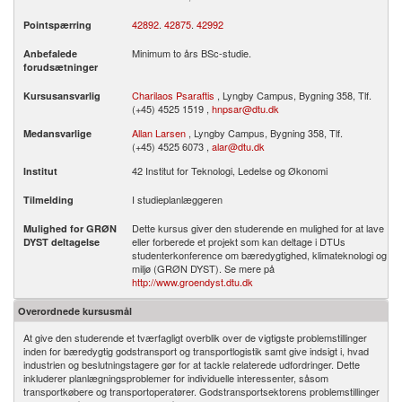
42892
.
42875
.
42992
Pointspærring
Minimum to års BSc-studie.
Anbefalede
forudsætninger
Charilaos Psaraftis
, Lyngby Campus, Bygning 358, Tlf.
Kursusansvarlig
(+45) 4525 1519 ,
hnpsar@dtu.dk
Allan Larsen
, Lyngby Campus, Bygning 358, Tlf.
Medansvarlige
(+45) 4525 6073 ,
alar@dtu.dk
42 Institut for Teknologi, Ledelse og Økonomi
Institut
I studieplanlæggeren
Tilmelding
Dette kursus giver den studerende en mulighed for at lave
Mulighed for GRØN
eller forberede et projekt som kan deltage i DTUs
DYST deltagelse
studenterkonference om bæredygtighed, klimateknologi og
miljø (GRØN DYST). Se mere på
http://www.groendyst.dtu.dk
Overordnede kursusmål
At give den studerende et tværfagligt overblik over de vigtigste problemstillinger
inden for bæredygtig godstransport og transportlogistik samt give indsigt i, hvad
industrien og beslutningstagere gør for at tackle relaterede udfordringer. Dette
inkluderer planlægningsproblemer for individuelle interessenter, såsom
transportkøbere og transportoperatører. Godstransportsektorens problemstillinger