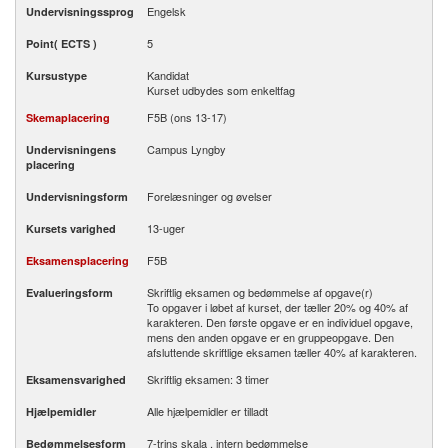
Engelsk
Undervisningssprog
5
Point( ECTS )
Kandidat
Kursustype
Kurset udbydes som enkeltfag
F5B (ons 13-17)
Skemaplacering
Campus Lyngby
Undervisningens
placering
Forelæsninger og øvelser
Undervisningsform
13-uger
Kursets varighed
F5B
Eksamensplacering
Skriftlig eksamen og bedømmelse af opgave(r)
Evalueringsform
To opgaver i løbet af kurset, der tæller 20% og 40% af
karakteren. Den første opgave er en individuel opgave,
mens den anden opgave er en gruppeopgave. Den
afsluttende skriftlige eksamen tæller 40% af karakteren.
Skriftlig eksamen: 3 timer
Eksamensvarighed
Alle hjælpemidler er tilladt
Hjælpemidler
7-trins skala , intern bedømmelse
Bedømmelsesform