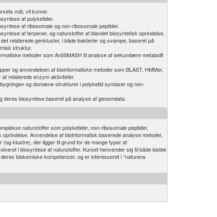
rsets mål, vil kunne:
syntese af polyketider.
osyntese af ribosomale og non-ribosomale peptider.
syntese af terpener, og naturstoffer af blandet biosyntetisk oprindelse.
t relaterede genkluster, i både bakterier og svampe, baseret på
misk struktur.
ormatiske metoder som AntiSMASH til analyse af sekundære metabolit
cipper og anvendelsen af bioinformatiske metoder som BLAST, HMMer,
r af relaterede enzym aktiviteter.
bygningen og domæne strukturer i polyketid syntaser og non-
 og deres biosyntese baseret på analyse af genomdata.
omplekse naturstoffer som polyketider, non-ribosomale peptider,
isk oprindelse. Anvendelse af bioinformatisk baserede analyse metoder,
(og klustre), der ligger til grund for de mange typer af
lveret i biosyntese af naturstoffer. Kurset henvender sig til både biotek
 deres biokemiske kompetencer, og er interesseret i ”naturens