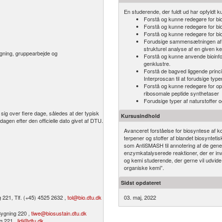
En studerende, der fuldt ud har opfyldt ku
Forstå og kunne redegøre for bio
Forstå og kunne redegøre for bi
Forstå og kunne redegøre for bio
Forudsige sammensætningen af de
strukturel analyse af en given ke
øgning, gruppearbejde og
Forstå og kunne anvende bioinf
genklustre.
Forstå de bagved liggende prin
Interproscan til at forudsige type
Forstå og kunne redegøre for op
ribosomale peptide synthetaser
Forudsige typer af naturstoffer
ig over flere dage, således at der typisk
Kursusindhold
dagen efter den officielle dato givet af DTU.
Avanceret forståelse for biosyntese af k
terpener og stoffer af blandet biosyntet
som AntiSMASH til annotering af de gener 
enzymkatalyserede reaktioner, der er invo
og kemi studerende, der gerne vil udvide
organiske kemi”.
Sidst opdateret
 221, Tlf. (+45) 4525 2632 ,
tol@bio.dtu.dk
03. maj, 2022
ygning 220 ,
tiwe@biosustain.dtu.dk
g 221 ,
lidi@dtu.dk