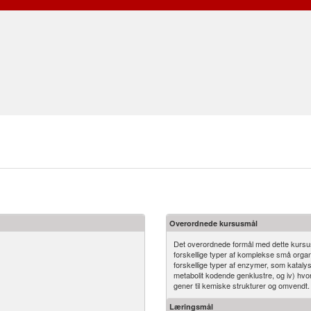
Overordnede kursusmål
Det overordnede formål med dette kursus 
forskellige typer af komplekse små organ
forskellige typer af enzymer, som kataly
metabolit kodende genklustre, og iv) hvo
gener til kemiske strukturer og omvendt.
Læringsmål