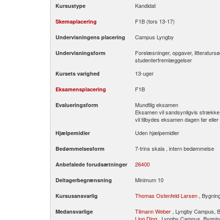
Kandidat
Kursustype
F1B (tors 13-17)
Skemaplacering
Campus Lyngby
Undervisningens placering
Forelæsninger, opgaver, litteraturs
Undervisningsform
studenterfremlæggelser
13-uger
Kursets varighed
F1B
Eksamensplacering
Mundtlig eksamen
Evalueringsform
Eksamen vil sandsynligvis strække s
vil tilbydes eksamen dagen før eller 
Uden hjælpemidler
Hjælpemidler
7-trins skala , intern bedømmelse
Bedømmelsesform
26400
Anbefalede forudsætninger
Minimum 10
Deltagerbegrænsning
Thomas Ostenfeld Larsen
, Bygning
Kursusansvarlig
Tilmann Weber
, Lyngby Campus, B
Medansvarlige
Ling Ding
, Lyngby Campus, Bygnin