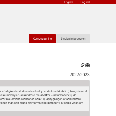
English
|
Log ind
Kursussøgning
Studieplanlæggeren
2022/2023
er at give de studerende et uddybende kendskab til: i) biosyntese af
iske molekyler (sekundære metabolitter = naturstoffer); ii) de
serer biokemiske reaktioner, samt; iii) opbygningen af sekundære
rledes man kan bruge bioinformatiske metoder til at koble viden om