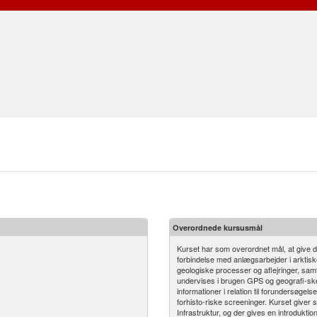
Overordnede kursusmål
Kurset har som overordnet mål, at give 
forbindelse med anlægsarbejder i arktisk
geologiske processer og aflejringer, samt
undervises i brugen GPS og geografi-ske
informationer i relation til forundersøge
forhisto-riske screeninger. Kurset giver s
Infrastruktur, og der gives en introduktio