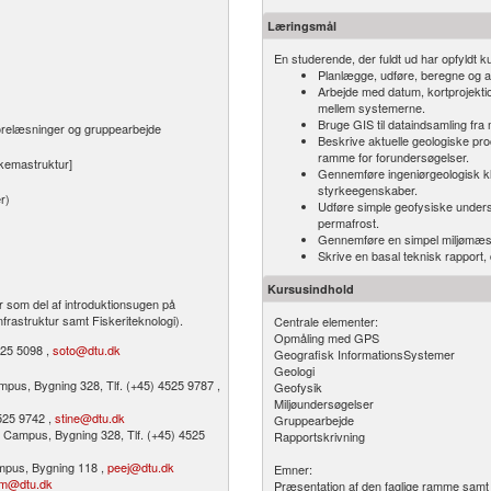
Læringsmål
En studerende, der fuldt ud har opfyldt ku
Planlægge, udføre, beregne og a
Arbejde med datum, kortprojekti
mellem systemerne.
Bruge GIS til dataindsamling fra 
orelæsninger og gruppearbejde
Beskrive aktuelle geologiske pro
ramme for forundersøgelser.
kemastruktur]
Gennemføre ingeniørgeologisk kla
styrkeegenskaber.
r)
Udføre simple geofysiske undersø
permafrost.
Gennemføre en simpel miljømæss
Skrive en basal teknisk rapport, 
Kursusindhold
r som del af introduktionsugen på
frastruktur samt Fiskeriteknologi).
Centrale elementer:
Opmåling med GPS
525 5098 ,
soto@dtu.dk
Geografisk InformationsSystemer
Geologi
pus, Bygning 328, Tlf. (+45) 4525 9787 ,
Geofysik
Miljøundersøgelser
4525 9742 ,
stine@dtu.dk
Gruppearbejde
 Campus, Bygning 328, Tlf. (+45) 4525
Rapportskrivning
mpus, Bygning 118 ,
peej@dtu.dk
Emner:
im@dtu.dk
Præsentation af den faglige ramme samt 