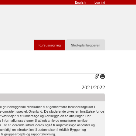
English
|
Log ind
Kursussøgning
Studieplanlæggeren
2021/2022
de grundlæggende redskaber til at gennemføre forundersøgelser i
e områder, specielt Grønland. De studerende gives en forståelse for de
 værktøjer til at undersøge og kortlægge disse aflejringer. Der
 informationssystemer til at indsamle og organisere rumlige
lser. De studerende introduceres også til miljømæssige aspekter og
amtidigt en introduktion til uddannelsen i Arktisk Byggeri og
n til gruppearbejde og rapportskrivning.