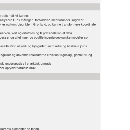
rsets mål, vil kunne:
nalysere GPS-målinger i forbindelse med forunder-søgelser.
oner og kontrolpunkter i Grønland, og kunne transformere koordinater
marken, kort og ortofotos og til præsentation af data.
cesser og aflejringer og opstille ingeniørgeologiske modeller som
ssifikation af jord- og bjergarter, samt måle og beskrive jords
gelser og anvende resultaterne i relation til geologi, geoteknik og
ig undersøgelse i et arktisk område.
der opfylder formelle krav.
kursets elementer og forløb.