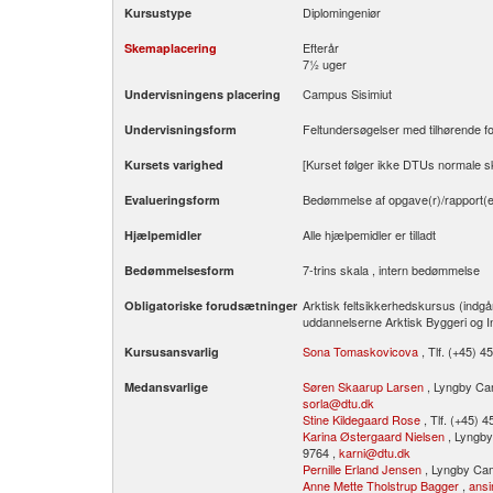
Diplomingeniør
Kursustype
Efterår
Skemaplacering
7½ uger
Campus Sisimiut
Undervisningens placering
Feltundersøgelser med tilhørende f
Undervisningsform
[Kurset følger ikke DTUs normale s
Kursets varighed
Bedømmelse af opgave(r)/rapport(e
Evalueringsform
Alle hjælpemidler er tilladt
Hjælpemidler
7-trins skala , intern bedømmelse
Bedømmelsesform
Arktisk feltsikkerhedskursus (indgå
Obligatoriske forudsætninger
uddannelserne Arktisk Byggeri og In
Sona Tomaskovicova
, Tlf. (+45) 4
Kursusansvarlig
Søren Skaarup Larsen
, Lyngby Cam
Medansvarlige
sorla@dtu.dk
Stine Kildegaard Rose
, Tlf. (+45) 
Karina Østergaard Nielsen
, Lyngby
9764 ,
karni@dtu.dk
Pernille Erland Jensen
, Lyngby Ca
Anne Mette Tholstrup Bagger
,
ans