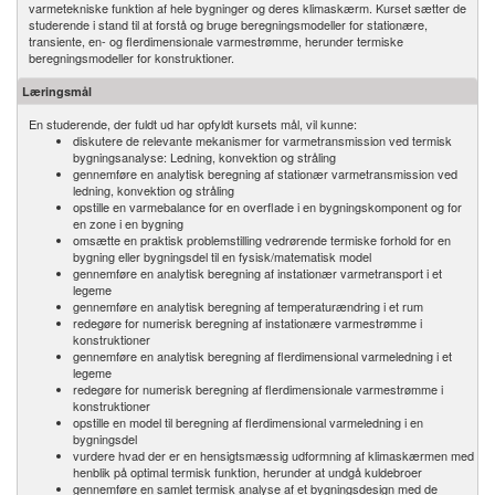
varmetekniske funktion af hele bygninger og deres klimaskærm. Kurset sætter de
studerende i stand til at forstå og bruge beregningsmodeller for stationære,
transiente, en- og flerdimensionale varmestrømme, herunder termiske
beregningsmodeller for konstruktioner.
Læringsmål
En studerende, der fuldt ud har opfyldt kursets mål, vil kunne:
diskutere de relevante mekanismer for varmetransmission ved termisk
bygningsanalyse: Ledning, konvektion og stråling
gennemføre en analytisk beregning af stationær varmetransmission ved
ledning, konvektion og stråling
opstille en varmebalance for en overflade i en bygningskomponent og for
en zone i en bygning
omsætte en praktisk problemstilling vedrørende termiske forhold for en
bygning eller bygningsdel til en fysisk/matematisk model
gennemføre en analytisk beregning af instationær varmetransport i et
legeme
gennemføre en analytisk beregning af temperaturændring i et rum
redegøre for numerisk beregning af instationære varmestrømme i
konstruktioner
gennemføre en analytisk beregning af flerdimensional varmeledning i et
legeme
redegøre for numerisk beregning af flerdimensionale varmestrømme i
konstruktioner
opstille en model til beregning af flerdimensional varmeledning i en
bygningsdel
vurdere hvad der er en hensigtsmæssig udformning af klimaskærmen med
henblik på optimal termisk funktion, herunder at undgå kuldebroer
gennemføre en samlet termisk analyse af et bygningsdesign med de