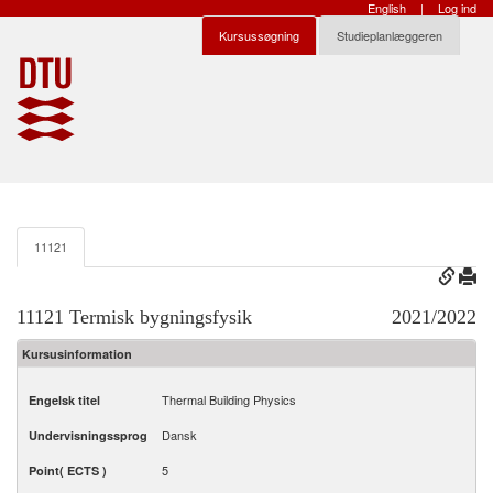
English
|
Log ind
Kursussøgning
Studieplanlæggeren
11121
11121 Termisk bygningsfysik
2021/2022
Kursusinformation
Thermal Building Physics
Engelsk titel
Dansk
Undervisningssprog
5
Point( ECTS )