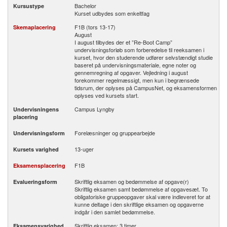
Bachelor
Kursustype
Kurset udbydes som enkeltfag
F1B (tors 13-17)
Skemaplacering
August
I august tilbydes der et ”Re-Boot Camp”
undervisningsforløb som forberedelse til reeksamen i
kurset, hvor den studerende udfører selvstændigt studie
baseret på undervisningsmateriale, egne noter og
gennemregning af opgaver. Vejledning i august
forekommer regelmæssigt, men kun i begrænsede
tidsrum, der oplyses på CampusNet, og eksamensformen
oplyses ved kursets start.
Campus Lyngby
Undervisningens
placering
Forelæsninger og gruppearbejde
Undervisningsform
13-uger
Kursets varighed
F1B
Eksamensplacering
Skriftlig eksamen og bedømmelse af opgave(r)
Evalueringsform
Skriftlig eksamen samt bedømmelse af opgavesæt. To
obligatoriske gruppeopgaver skal være indleveret for at
kunne deltage i den skriftlige eksamen og opgaverne
indgår i den samlet bedømmelse.
Skriftlig eksamen: 3 timer
Eksamensvarighed