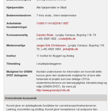
Alle hjælpemidler er tilladt
Hjælpemidler
7-trins skala , intern bedømmelse
Bedømmelsesform
11000
/
11141
/
62318
/
11937
Anbefalede
forudsætninger
Carsten Rode
, Lyngby Campus, Bygning 118, Tlf.
Kursusansvarlig
(+45) 4525 1852 ,
crode@dtu.dk
Jørgen Erik Christensen
, Lyngby Campus, Bygning 118,
Medansvarlige
Tlf. (+45) 4525 1853 ,
jerik@dtu.dk
11 Institut for Byggeri og Anlæg
Institut
I studieplanlæggeren
Tilmelding
Kontakt underviseren for information om hvorvidt dette
Mulighed for GRØN
kursus giver den studerende mulighed for at lave eller
DYST deltagelse
forberede et projekt som kan deltage i DTUs
studenterkonference om bæredygtighed, klimateknologi og
miljø (GRØN DYST). Se mere på
http://www.groendyst.dtu.dk
Overordnede kursusmål
Kurset giver en dybdegående forståelse for varmetransportmekanismerne:
Ledning, konvektion og stråling. Kurset giver kompetence i at analysere den