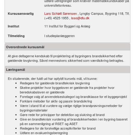
udføre udregninger som kræver matematikkundskaber på
universitetsniveau.
Lars Schiøtt Sørensen
, Lyngby Campus, Bygning 118, Tlf.
Kursusansvarlig
(+45) 4525 1955 ,
lsso@dtu.dk
11 Institut for Byggeri og Anlæg
Institut
I studieplanlæggeren
Tilmelding
Overordnede kursusmål
At give deltagerne kendskab til projektering af bygningers brandsikkerhed efter
gældende lovgivning. Såvel menneskers sikkerhed som værdisikring betragtes.
Læringsmål
En studerende, der fuldt ud har opfyldt kursets mål, vil kunne:
Redegøre for gældende brandteknisk lovgivning
Skelne projekter hvor byggeloven er gældende fra projekter hvor
beredskabsloven er gældende
Foretage valg af anvendelseskategori og brandklasse for et byggeprojekt
Forklare metoder for aktiv og passiv brandsikring
Være i stand til at vurdere og vælge rigtige brandprøvningsmetoder for
bygningsmaterialer
Gøre rede for principper for detektion og slukning af brand
Give en brandteknisk vurdering af brandsikkerheden i en bygning baseret
på en sammenligning af RSET og ASET
Redegøre for de forskellige acceptkriterier for brand
Udføre en evakueringsberegning