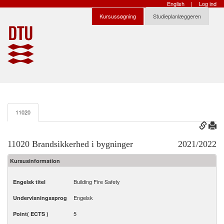
English
|
Log ind
Kursussøgning
Studieplanlæggeren
11020
11020 Brandsikkerhed i bygninger
2021/2022
Kursusinformation
Building Fire Safety
Engelsk titel
Engelsk
Undervisningssprog
5
Point( ECTS )