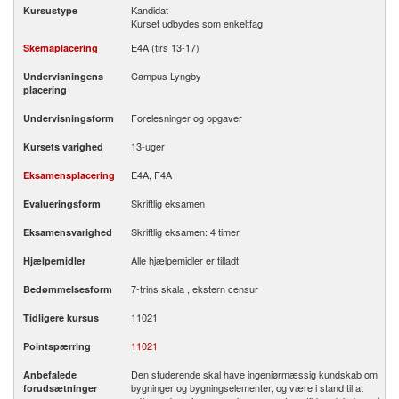
Kandidat
Kursustype
Kurset udbydes som enkeltfag
E4A (tirs 13-17)
Skemaplacering
Campus Lyngby
Undervisningens
placering
Forelesninger og opgaver
Undervisningsform
13-uger
Kursets varighed
E4A, F4A
Eksamensplacering
Skriftlig eksamen
Evalueringsform
Skriftlig eksamen: 4 timer
Eksamensvarighed
Alle hjælpemidler er tilladt
Hjælpemidler
7-trins skala , ekstern censur
Bedømmelsesform
11021
Tidligere kursus
11021
Pointspærring
Den studerende skal have ingeniørmæssig kundskab om
Anbefalede
bygninger og bygningselementer, og være i stand til at
forudsætninger