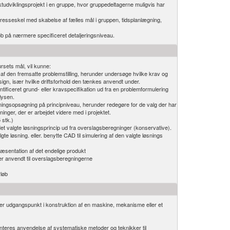
tudviklingsprojekt i en gruppe, hvor gruppedeltagerne muligvis har
resseskel med skabelse af fælles mål i gruppen, tidsplanlægning,
øb på nærmere specificeret detaljeringsniveau.
rsets mål, vil kunne:
 den fremsatte problemstilling, herunder undersøge hvilke krav og
esign, især hvilke driftsforhold den tænkes anvendt under.
tificeret grund- eller kravspecifikation ud fra en problemformulering
lysen.
ngsopsøgning på principniveau, herunder redegøre for de valg der har
øsninger, der er arbejdet videre med i projektet.
 stk.)
det valgte løsningsprincip ud fra overslagsberegninger (konservative).
te løsning. eller. benytte CAD til simulering af den valgte løsnings
sentation af det endelige produkt
er anvendt til overslagsberegningerne
rløb
ager udgangspunkt i konstruktion af en maskine, mekanisme eller et
teres anvendelse af systematiske metoder og teknikker til