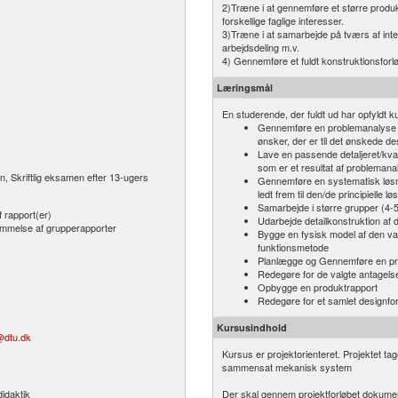
2)Træne i at gennemføre et større produk
forskellige faglige interesser.
3)Træne i at samarbejde på tværs af inte
arbejdsdeling m.v.
4) Gennemføre et fuldt konstruktionsforl
Læringsmål
En studerende, der fuldt ud har opfyldt ku
Gennemføre en problemanalyse af
ønsker, der er til det ønskede d
Lave en passende detaljeret/kvan
som er et resultat af problemana
n, Skriftlig eksamen efter 13-ugers
Gennemføre en systematisk løsni
ledt frem til den/de principielle l
Samarbejde i større grupper (4-5
 rapport(er)
Udarbejde detailkonstruktion af 
dømmelse af grupperapporter
Bygge en fysisk model af den valg
funktionsmetode
Planlægge og Gennemføre en præ
Redegøre for de valgte antagels
Opbygge en produktrapport
Redegøre for et samlet designfo
Kursusindhold
dtu.dk
Kursus er projektorienteret. Projektet t
sammensat mekanisk system
didaktik
Der skal gennem projektforløbet dokumen