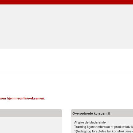
20 som hjemmeonline-eksamen.
Overordnede kursusmål
At give de studerende :
Træning i gennemførelse af produktudvikli
1)Indsigt og forståelse for konstruktions