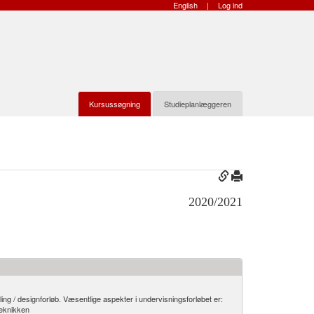
English
|
Log ind
Kursussøgning
Studieplanlæggeren
2020/2021
ng / designforløb. Væsentlige aspekter i undervisningsforløbet er:
teknikken