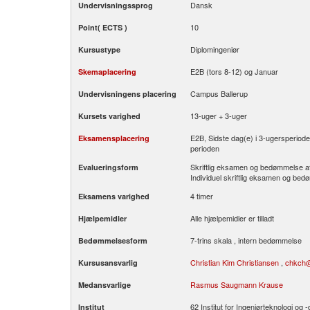
Dansk
Undervisningssprog
10
Point( ECTS )
Diplomingeniør
Kursustype
E2B (tors 8-12) og Januar
Skemaplacering
Campus Ballerup
Undervisningens placering
13-uger + 3-uger
Kursets varighed
E2B, Sidste dag(e) i 3-ugersperiode
Eksamensplacering
perioden
Skriftlig eksamen og bedømmelse af
Evalueringsform
Individuel skriftlig eksamen og be
4 timer
Eksamens varighed
Alle hjælpemidler er tilladt
Hjælpemidler
7-trins skala , intern bedømmelse
Bedømmelsesform
Christian Kim Christiansen
,
chkch@
Kursusansvarlig
Rasmus Saugmann Krause
Medansvarlige
62 Institut for Ingeniørteknologi og -
Institut