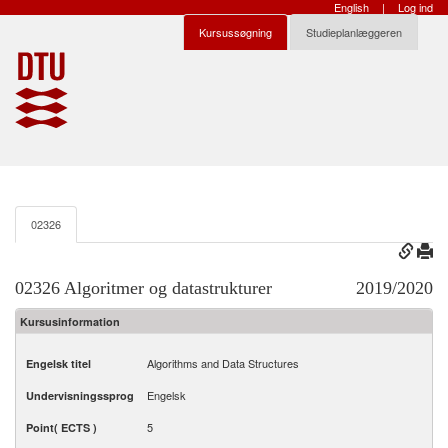
English
|
Log ind
Kursussøgning
Studieplanlæggeren
02326
02326 Algoritmer og datastrukturer
2019/2020
Kursusinformation
Algorithms and Data Structures
Engelsk titel
Engelsk
Undervisningssprog
5
Point( ECTS )