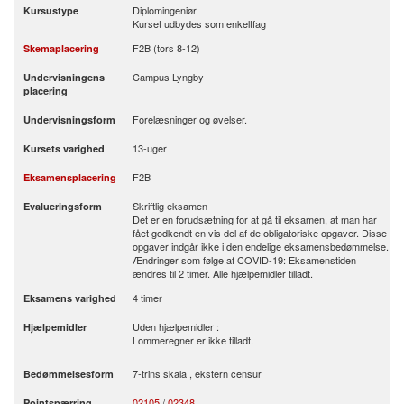
Diplomingeniør
Kursustype
Kurset udbydes som enkeltfag
F2B (tors 8-12)
Skemaplacering
Campus Lyngby
Undervisningens
placering
Forelæsninger og øvelser.
Undervisningsform
13-uger
Kursets varighed
F2B
Eksamensplacering
Skriftlig eksamen
Evalueringsform
Det er en forudsætning for at gå til eksamen, at man har
fået godkendt en vis del af de obligatoriske opgaver. Disse
opgaver indgår ikke i den endelige eksamensbedømmelse.
Ændringer som følge af COVID-19: Eksamenstiden
ændres til 2 timer. Alle hjælpemidler tilladt.
4 timer
Eksamens varighed
Uden hjælpemidler :
Hjælpemidler
Lommeregner er ikke tilladt.
7-trins skala , ekstern censur
Bedømmelsesform
02105
/
02348
Pointspærring