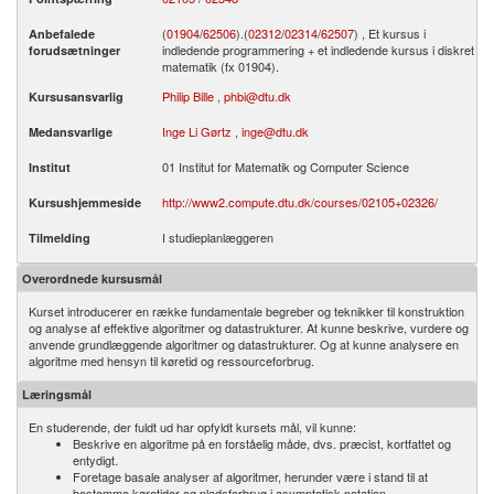
(
01904
/
62506
).­(
02312
/
02314
/
62507
) , Et kursus i
Anbefalede
indledende programmering + et indledende kursus i diskret
forudsætninger
matematik (fx 01904).
Philip Bille
,
phbi@dtu.dk
Kursusansvarlig
Inge Li Gørtz
,
inge@dtu.dk
Medansvarlige
01 Institut for Matematik og Computer Science
Institut
http://www2.compute.dtu.dk/courses/02105+02326/
Kursushjemmeside
I studieplanlæggeren
Tilmelding
Overordnede kursusmål
Kurset introducerer en række fundamentale begreber og teknikker til konstruktion
og analyse af effektive algoritmer og datastrukturer. At kunne beskrive, vurdere og
anvende grundlæggende algoritmer og datastrukturer. Og at kunne analysere en
algoritme med hensyn til køretid og ressourceforbrug.
Læringsmål
En studerende, der fuldt ud har opfyldt kursets mål, vil kunne:
Beskrive en algoritme på en forståelig måde, dvs. præcist, kortfattet og
entydigt.
Foretage basale analyser af algoritmer, herunder være i stand til at
bestemme køretider og pladsforbrug i asymptotisk notation