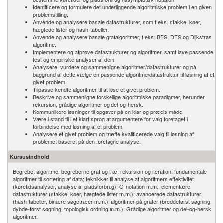
Identificere og formulere det underliggende algoritmiske problem i en given
problemstilling.
Anvende og analysere basale datastrukturer, som f.eks. stakke, køer,
hægtede lister og hash-tabeller.
Anvende og analysere basale grafalgoritmer, f.eks. BFS, DFS og Dijkstras
algoritme.
Implementere og afprøve datastrukturer og algoritmer, samt lave passende
test og empiriske analyser af dem.
Analysere, vurdere og sammenligne algoritmer/​datastrukturer og på
baggrund af dette vælge en passende algoritme/datastruktur til løsning af et
givet problem.
Tilpasse kendte algoritmer til at løse et givet problem.
Beskrive og sammenligne forskellige algoritmiske paradigmer, herunder
rekursion, grådige algoritmer og del-og-hersk.
Kommunikere løsninger til opgaver på en klar og præcis måde
Være i stand til i et klart sprog at argumentere for valg foretaget i
forbindelse med løsning af et problem.
Analysere et givet problem og træffe kvalificerede valg til løsning af
problemet baseret på den foretagne analyse.
Kursusindhold
Begrebet algoritme; begreberne graf og træ; rekursion og iteration; fundamentale
algoritmer til sortering af data; teknikker til analyse af algoritmers effektivitet
(køretidsanalyser, analyse af pladsforbrug); O-notation m.m.; elementære
datastrukturer (stakke, køer, hægtede lister m.m.); avancerede datastrukturer
(hash-tabeller, binære søgetræer m.m.); algoritmer på grafer (breddeførst søgning,
dybde-først søgning, topologisk ordning m.m.). Grådige algoritmer og del-og-hersk
algoritmer.