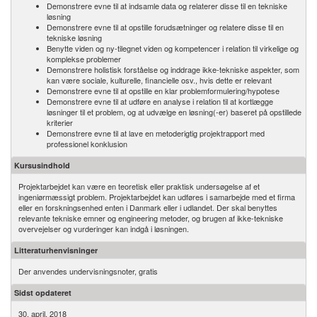
Demonstrere evne til at indsamle data og relaterer disse til en tekniske
løsning
Demonstrere evne til at opstille forudsætninger og relatere disse til en
tekniske løsning
Benytte viden og ny-tilegnet viden og kompetencer i relation til virkelige og
komplekse problemer
Demonstrere holistisk forståelse og inddrage ikke-tekniske aspekter, som
kan være sociale, kulturelle, financielle osv., hvis dette er relevant
Demonstrere evne til at opstille en klar problemformulering/​hypotese
Demonstrere evne til at udføre en analyse i relation til at kortlægge
løsninger til et problem, og at udvælge en løsning(-er) baseret på opstillede
kriterier
Demonstrere evne til at lave en metoderigtig projektrapport med
professionel konklusion
Kursusindhold
Projektarbejdet kan være en teoretisk eller praktisk undersøgelse af et
ingeniørmæssigt problem. Projektarbejdet kan udføres i samarbejde med et firma
eller en forskningsenhed enten i Danmark eller i udlandet. Der skal benyttes
relevante tekniske emner og engineering metoder, og brugen af ikke-tekniske
overvejelser og vurderinger kan indgå i løsningen.
Litteraturhenvisninger
Der anvendes undervisningsnoter, gratis
Sidst opdateret
30. april, 2018