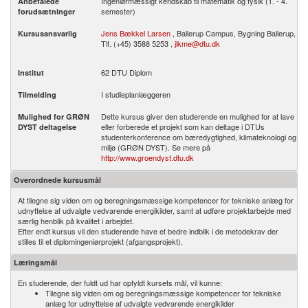
Ingeniørmæssigt kendskab til matematik og fysik (1. - 4.
Anbefalede
semester)
forudsætninger
Jens Bækkel Larsen
, Ballerup Campus, Bygning Ballerup,
Kursusansvarlig
Tlf. (+45) 3588 5253 ,
jlkme@dtu.dk
62 DTU Diplom
Institut
I studieplanlæggeren
Tilmelding
Dette kursus giver den studerende en mulighed for at lave
Mulighed for GRØN
eller forberede et projekt som kan deltage i DTUs
DYST deltagelse
studenterkonference om bæredygtighed, klimateknologi og
miljø (GRØN DYST). Se mere på
http://www.groendyst.dtu.dk
Overordnede kursusmål
At tilegne sig viden om og beregningsmæssige kompetencer for tekniske anlæg for
udnyttelse af udvalgte vedvarende energikilder, samt at udføre projektarbejde med
særlig henblik på kvalitet i arbejdet.
Efter endt kursus vil den studerende have et bedre indblik i de metodekrav der
stilles til et diplomingeniørprojekt (afgangsprojekt).
Læringsmål
En studerende, der fuldt ud har opfyldt kursets mål, vil kunne:
Tilegne sig viden om og beregningsmæssige kompetencer for tekniske
anlæg for udnyttelse af udvalgte vedvarende energikilder