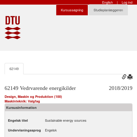
English
|
Log ind
Kursussøgning
Studieplanlæggeren
62149
62149 Vedrvarende energikilder
2018/2019
Design, Maskin og Produktion (100)
Maskinteknik: Valgfag
Kursusinformation
Sustainable energy sources
Engelsk titel
Engelsk
Undervisningssprog