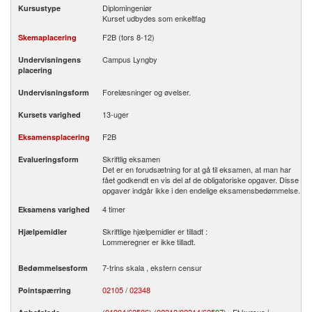
Diplomingeniør
Kursustype
Kurset udbydes som enkeltfag
F2B (tors 8-12)
Skemaplacering
Campus Lyngby
Undervisningens
placering
Forelæsninger og øvelser.
Undervisningsform
13-uger
Kursets varighed
F2B
Eksamensplacering
Skriftlig eksamen
Evalueringsform
Det er en forudsætning for at gå til eksamen, at man har
fået godkendt en vis del af de obligatoriske opgaver. Disse
opgaver indgår ikke i den endelige eksamensbedømmelse.
4 timer
Eksamens varighed
Skriftlige hjælpemidler er tilladt :
Hjælpemidler
Lommeregner er ikke tilladt.
7-trins skala , ekstern censur
Bedømmelsesform
02105
/
02348
Pointspærring