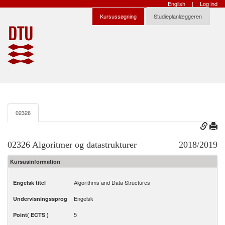
English
|
Log ind
Kursussøgning
Studieplanlæggeren
02326
02326 Algoritmer og datastrukturer
2018/2019
Kursusinformation
Algorithms and Data Structures
Engelsk titel
Engelsk
Undervisningssprog
5
Point( ECTS )