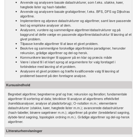
Anvende og analysere basale datastrukturer, som f.eks. stakke, køer,
hægtede lister og hash-tabeller.
Anvende og analysere basale grafalgoritmer, f.eks. BFS, DFS og Dijkstras
algoritme.
Implementere og afprøve datastrukturer og algoritmer, samt lave passende
test og empiriske analyser af dem.
Analysere, vurdere og sammenligne algoritmer/​datastrukturer og på
baggrund af dette vælge en passende algoritme/datastruktur til løsning af et
givet problem.
Tilpasse kendte algoritmer til at løse et givet problem.
Beskrive og sammenligne forskellige algoritmiske paradigmer, herunder
rekursion, grådige algoritmer og del-og-hersk.
Kommunikere løsninger til opgaver på en klar og præcis måde
Være i stand til i et klart sprog at argumentere for valg foretaget i
forbindelse med løsning af et problem.
Analysere et givet problem og træffe kvalificerede valg til løsning af
problemet baseret på den foretagne analyse.
Kursusindhold
Begrebet algoritme; begreberne graf og træ; rekursion og iteration; fundamentale
algoritmer til sortering af data; teknikker til analyse af algoritmers effektivitet
(køretidsanalyser, analyse af pladsforbrug); O-notation m.m.; elementære
datastrukturer (stakke, køer, hægtede lister m.m.); avancerede datastrukturer
(hash-tabeller, binære søgetræer m.m.); algoritmer på grafer (breddeførst søgning,
dybde-først søgning, topologisk ordning m.m.). Grådige algoritmer og del-og-hersk
algoritmer.
Litteraturhenvisninger