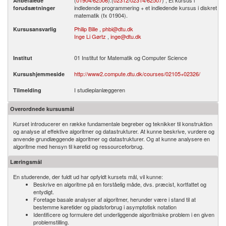
(
01904
/
62506
).­(
02312
/
02314
/
62507
) , Et kursus i
Anbefalede
indledende programmering + et indledende kursus i diskret
forudsætninger
matematik (fx 01904).
Philip Bille
,
phbi@dtu.dk
Kursusansvarlig
Inge Li Gørtz
,
inge@dtu.dk
01 Institut for Matematik og Computer Science
Institut
http://www2.compute.dtu.dk/courses/02105+02326/
Kursushjemmeside
I studieplanlæggeren
Tilmelding
Overordnede kursusmål
Kurset introducerer en række fundamentale begreber og teknikker til konstruktion
og analyse af effektive algoritmer og datastrukturer. At kunne beskrive, vurdere og
anvende grundlæggende algoritmer og datastrukturer. Og at kunne analysere en
algoritme med hensyn til køretid og ressourceforbrug.
Læringsmål
En studerende, der fuldt ud har opfyldt kursets mål, vil kunne:
Beskrive en algoritme på en forståelig måde, dvs. præcist, kortfattet og
entydigt.
Foretage basale analyser af algoritmer, herunder være i stand til at
bestemme køretider og pladsforbrug i asymptotisk notation
Identificere og formulere det underliggende algoritmiske problem i en given
problemstilling.