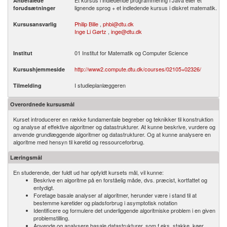
Et kursus i indledende programmering i Java eller et
Anbefalede
lignende sprog + et indledende kursus i diskret matematik.
forudsætninger
Philip Bille
,
phbi@dtu.dk
Kursusansvarlig
Inge Li Gørtz
,
inge@dtu.dk
01 Institut for Matematik og Computer Science
Institut
http://www2.compute.dtu.dk/courses/02105+02326/
Kursushjemmeside
I studieplanlæggeren
Tilmelding
Overordnede kursusmål
Kurset introducerer en række fundamentale begreber og teknikker til konstruktion
og analyse af effektive algoritmer og datastrukturer. At kunne beskrive, vurdere og
anvende grundlæggende algoritmer og datastrukturer. Og at kunne analysere en
algoritme med hensyn til køretid og ressourceforbrug.
Læringsmål
En studerende, der fuldt ud har opfyldt kursets mål, vil kunne:
Beskrive en algoritme på en forståelig måde, dvs. præcist, kortfattet og
entydigt.
Foretage basale analyser af algoritmer, herunder være i stand til at
bestemme køretider og pladsforbrug i asymptotisk notation
Identificere og formulere det underliggende algoritmiske problem i en given
problemstilling.
Anvende og analysere basale datastrukturer, som f.eks. stakke, køer,