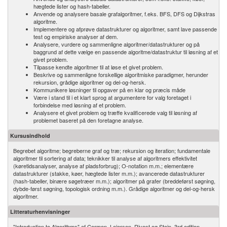
hægtede lister og hash-tabeller.
Anvende og analysere basale grafalgoritmer, f.eks. BFS, DFS og Dijkstras
algoritme.
Implementere og afprøve datastrukturer og algoritmer, samt lave passende
test og empiriske analyser af dem.
Analysere, vurdere og sammenligne algoritmer/​datastrukturer og på
baggrund af dette vælge en passende algoritme/datastruktur til løsning af et
givet problem.
Tilpasse kendte algoritmer til at løse et givet problem.
Beskrive og sammenligne forskellige algoritmiske paradigmer, herunder
rekursion, grådige algoritmer og del-og-hersk.
Kommunikere løsninger til opgaver på en klar og præcis måde
Være i stand til i et klart sprog at argumentere for valg foretaget i
forbindelse med løsning af et problem.
Analysere et givet problem og træffe kvalificerede valg til løsning af
problemet baseret på den foretagne analyse.
Kursusindhold
Begrebet algoritme; begreberne graf og træ; rekursion og iteration; fundamentale
algoritmer til sortering af data; teknikker til analyse af algoritmers effektivitet
(køretidsanalyser, analyse af pladsforbrug); O-notation m.m.; elementære
datastrukturer (stakke, køer, hægtede lister m.m.); avancerede datastrukturer
(hash-tabeller, binære søgetræer m.m.); algoritmer på grafer (breddeførst søgning,
dybde-først søgning, topologisk ordning m.m.). Grådige algoritmer og del-og-hersk
algoritmer.
Litteraturhenvisninger
"Introduction to Algorithms" af Cormen, Leierson, Rivest og Stein. 3rd edition.