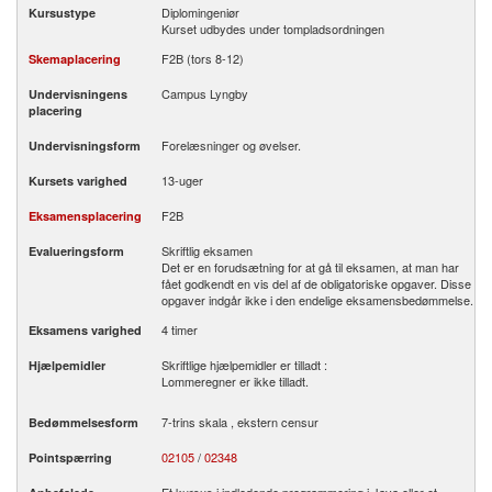
Diplomingeniør
Kursustype
Kurset udbydes under tompladsordningen
F2B (tors 8-12)
Skemaplacering
Campus Lyngby
Undervisningens
placering
Forelæsninger og øvelser.
Undervisningsform
13-uger
Kursets varighed
F2B
Eksamensplacering
Skriftlig eksamen
Evalueringsform
Det er en forudsætning for at gå til eksamen, at man har
fået godkendt en vis del af de obligatoriske opgaver. Disse
opgaver indgår ikke i den endelige eksamensbedømmelse.
4 timer
Eksamens varighed
Skriftlige hjælpemidler er tilladt :
Hjælpemidler
Lommeregner er ikke tilladt.
7-trins skala , ekstern censur
Bedømmelsesform
02105
/
02348
Pointspærring