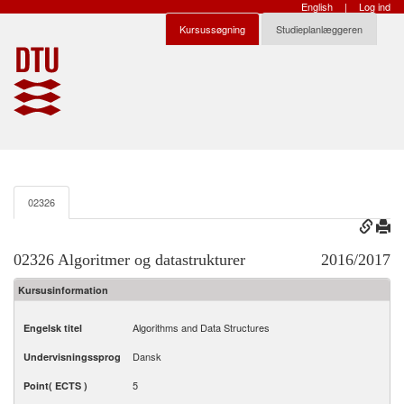
English
|
Log ind
Kursussøgning
Studieplanlæggeren
02326
02326 Algoritmer og datastrukturer
2016/2017
Kursusinformation
Algorithms and Data Structures
Engelsk titel
Dansk
Undervisningssprog
5
Point( ECTS )