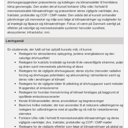
drivhusgasopgørelser præsenteres og koblingen via klimamodeller til fremtidens
klima gennemgås. Den anden del af kurset forklarer UNs rolle i forhold til
menneskeskabte klimaændringer og præsenterer deres vigtigste værktøjer, dvs.
traktater, protokoller og COP / CMP-møder. Den sidste del af kurset omhandler
påvirkninger på mennesker og miljø som følge af klimaændringer og muligheder for
at imødegå og tilpasse sig klimaændringer. Fokus vil være på Danmark særligt på
effekter på naturlige og menneskeskabte systemer herunder sundhed,
økosystemer, infrastuktur, mm.
Læringsmål
En studerende, der fuldt ud har opfyldt kursets mål, vil kunne:
Redegøre for atmosfærens opbygning, jordens energibalance og den
naturlige drivhuseffekt
Redegøre for kulstofs kredsløb og kende til de væsentligste strømme, puljer
og dræn samt menneskets påvirkning af disse
Redegøre for de vigtigste drivhusgasser, deres styrke (herunder radiative
forcing og drivhusgas potentialer) og akkumulering i atmosfæren samt og
deres rolle i ændringen af klimaet
Redegøre for de vigtigste kilder til udledning af drivhusgasser samt metoder
til opgørelse af emissionerne
Redegøre for hvordan fremskrivning af klimaet foretages på baggrund af
opstillede emissionsscenarier
Kende til klimamodeller, deres anvendelser og begrænsninger
Beskrive hvilke metoder, der kan anvendes til at reducere udledningerne og
redegøre for udfordringerne med at opstille og nå mål for reduktionernes
størrelse
Forklare UNs rolle i forhold til menneskeskabte klimaændringer og deres
vigtigste værktøjer, dvs. traktater, protokoller og COP / CMP-møder
Redegøre for de vigtigste effekter som følge af kilmaændringer på global og