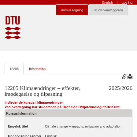
English
|
Log ind
Kursussøgning
Studieplanlæggeren
12205
Information
12205 Klimaændringer – effekter,
2025/2026
imødegåelse og tilpasning
Indledende kursus i klimaændringer
Ved overtegning har studerende på Bachelor i Miljøteknologi fortrinsret
Kursusinformation
Climate change – impacts, mitigation and adaptation
Engelsk titel
Engelsk
Undervisningssprog