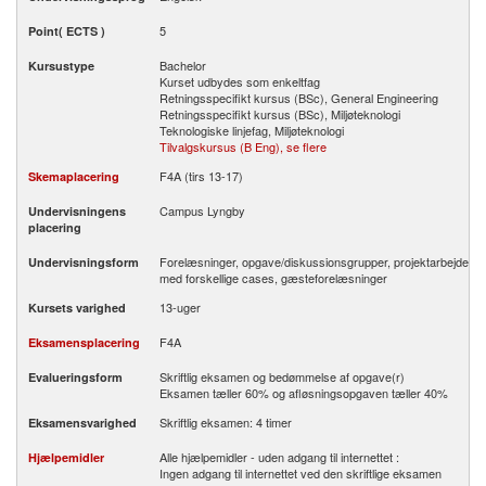
5
Point( ECTS )
Bachelor
Kursustype
Kurset udbydes som enkeltfag
Retningsspecifikt kursus (BSc), General Engineering
Retningsspecifikt kursus (BSc), Miljøteknologi
Teknologiske linjefag, Miljøteknologi
Tilvalgskursus (B Eng), se flere
F4A (tirs 13-17)
Skemaplacering
Campus Lyngby
Undervisningens
placering
Forelæsninger, opgave/​diskussionsgrupper, projektarbejde
Undervisningsform
med forskellige cases, gæsteforelæsninger
13-uger
Kursets varighed
F4A
Eksamensplacering
Skriftlig eksamen og bedømmelse af opgave(r)
Evalueringsform
Eksamen tæller 60% og afløsningsopgaven tæller 40%
Skriftlig eksamen: 4 timer
Eksamensvarighed
Alle hjælpemidler - uden adgang til internettet :
Hjælpemidler
Ingen adgang til internettet ved den skriftlige eksamen