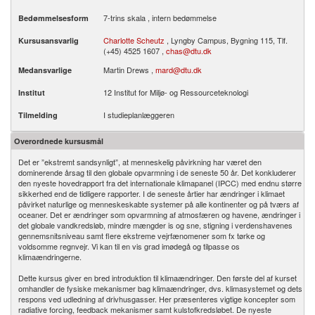
7-trins skala , intern bedømmelse
Bedømmelsesform
Charlotte Scheutz
, Lyngby Campus, Bygning 115, Tlf.
Kursusansvarlig
(+45) 4525 1607 ,
chas@dtu.dk
Martin Drews ,
mard@dtu.dk
Medansvarlige
12 Institut for Miljø- og Ressourceteknologi
Institut
I studieplanlæggeren
Tilmelding
Overordnede kursusmål
Det er ”ekstremt sandsynligt”, at menneskelig påvirkning har været den
dominerende årsag til den globale opvarmning i de seneste 50 år. Det konkluderer
den nyeste hovedrapport fra det internationale klimapanel (IPCC) med endnu større
sikkerhed end de tidligere rapporter. I de seneste årtier har ændringer i klimaet
påvirket naturlige og menneskeskabte systemer på alle kontinenter og på tværs af
oceaner. Det er ændringer som opvarmning af atmosfæren og havene, ændringer i
det globale vandkredsløb, mindre mængder is og sne, stigning i verdenshavenes
gennemsnitsniveau samt flere ekstreme vejrfænomener som fx tørke og
voldsomme regnvejr. Vi kan til en vis grad imødegå og tilpasse os
klimaændringerne.
Dette kursus giver en bred introduktion til klimaændringer. Den første del af kurset
omhandler de fysiske mekanismer bag klimaændringer, dvs. klimasystemet og dets
respons ved udledning af drivhusgasser. Her præsenteres vigtige koncepter som
radiative forcing, feedback mekanismer samt kulstofkredsløbet. De nyeste