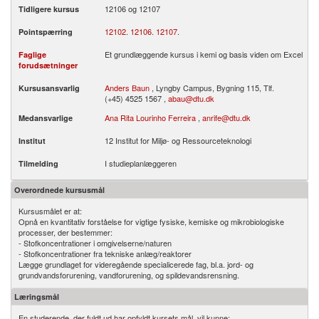
12106 og 12107
Tidligere kursus
12102
.
12106
.
12107
.
Pointspærring
Et grundlæggende kursus i kemi og basis viden om Excel
Faglige
forudsætninger
Anders Baun
, Lyngby Campus, Bygning 115, Tlf.
Kursusansvarlig
(+45) 4525 1567 ,
abau@dtu.dk
Ana Rita Lourinho Ferreira
,
anrife@dtu.dk
Medansvarlige
12 Institut for Miljø- og Ressourceteknologi
Institut
I studieplanlæggeren
Tilmelding
Overordnede kursusmål
Kursusmålet er at:
Opnå en kvantitativ forståelse for vigtige fysiske, kemiske og mikrobiologiske
processer, der bestemmer:
- Stofkoncentrationer i omgivelserne/naturen
- Stofkoncentrationer fra tekniske anlæg/reaktorer
Lægge grundlaget for videregående specialicerede fag, bl.a. jord- og
grundvandsforurening, vandforurening, og spildevandsrensning.
Læringsmål
En studerende, der fuldt ud har opfyldt kursets mål, vil kunne: