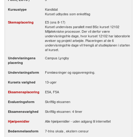
Kandidat
Kursustype
Kurset udbydes som enkeltfag
E5 (ons 8-17)
Skemaplacering
Kurset undervises parallelt med BSc kurset 12102
Miljøtekniske processer. Der vil derfor være
undervisningsfrie dage, hvor kurset 12102 har laboratorie
øvelser og projekt arbejde. Placeringen af de 6
undervisningsfrie dage vil fremgå af studieplanen i starten
af kurset.
Campus Lyngby
Undervisningens
placering
Forelæsninger og opgaveregning.
Undervisningsform
13-uger
Kursets varighed
E5A, F5A
Eksamensplacering
Skriftlig eksamen
Evalueringsform
Skriftlig eksamen: 4 timer
Eksamensvarighed
Alle hjælpemidler - uden adgang til internettet
Hjælpemidler
7-trins skala , ekstern censur
Bedømmelsesform