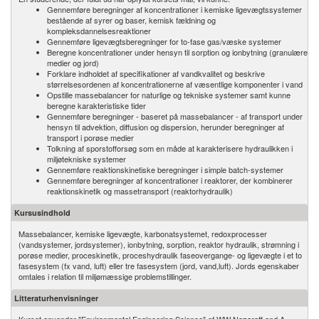
Gennemføre beregninger af koncentrationer i kemiske ligevægtssystemer
bestående af syrer og baser, kemisk fældning og
kompleksdannelsesreaktioner
Gennemføre ligevægtsberegninger for to-fase gas/væske systemer
Beregne koncentrationer under hensyn til sorption og ionbytning (granulære
medier og jord)
Forklare indholdet af specifikationer af vandkvalitet og beskrive
størrelsesordenen af koncentrationerne af væsentlige komponenter i vand
Opstille massebalancer for naturlige og tekniske systemer samt kunne
beregne karakteristiske tider
Gennemføre beregninger - baseret på massebalancer - af transport under
hensyn til advektion, diffusion og dispersion, herunder beregninger af
transport i porøse medier
Tolkning af sporstofforsøg som en måde at karakterisere hydraulikken i
miljøtekniske systemer
Gennemføre reaktionskinetiske beregninger i simple batch-systemer
Gennemføre beregninger af koncentrationer i reaktorer, der kombinerer
reaktionskinetik og massetransport (reaktorhydraulik)
Kursusindhold
Massebalancer, kemiske ligevægte, karbonatsystemet, redoxprocesser
(vandsystemer, jordsystemer), ionbytning, sorption, reaktor hydraulik, strømning i
porøse medier, proceskinetik, proceshydraulik faseovergange- og ligevægte i et to
fasesystem (fx vand, luft) eller tre fasesystem (jord, vand,luft). Jords egenskaber
omtales i relation til miljømæssige problemstillinger.
Litteraturhenvisninger