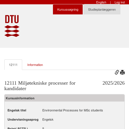
English
|
Log ind
Kursussøgning
Studieplanlæggeren
12111
Information
12111 Miljøtekniske processer for
2025/2026
kandidater
Kursusinformation
Environmental Processes for MSc students
Engelsk titel
Engelsk
Undervisningssprog
5
Point( ECTS )