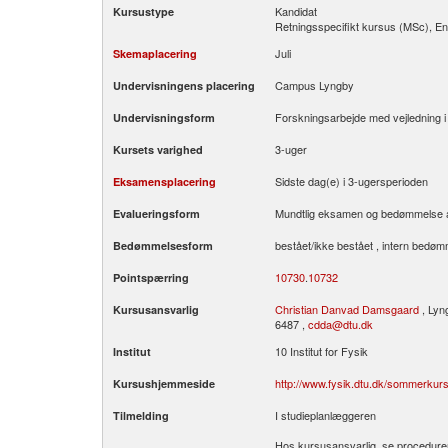
Kandidat
Kursustype
Retningsspecifikt kursus (MSc), En
Juli
Skemaplacering
Campus Lyngby
Undervisningens placering
Forskningsarbejde med vejledning i
Undervisningsform
3-uger
Kursets varighed
Sidste dag(e) i 3-ugersperioden
Eksamensplacering
Mundtlig eksamen og bedømmelse a
Evalueringsform
bestået/ikke bestået , intern bedø
Bedømmelsesform
10730
.
10732
Pointspærring
Christian Danvad Damsgaard
, Lyn
Kursusansvarlig
6487 ,
cdda@dtu.dk
10 Institut for Fysik
Institut
http://www.fysik.dtu.dk/sommerkur
Kursushjemmeside
I studieplanlæggeren
Tilmelding
Hos kursusansvarlig, se proceduren p