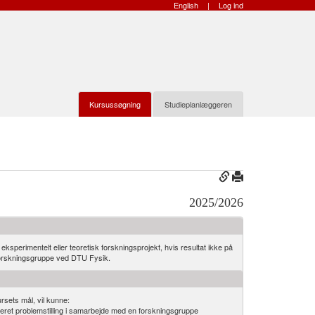
English
|
Log ind
Kursussøgning
Studieplanlæggeren
2025/2026
ksperimentelt eller teoretisk forskningsprojekt, hvis resultat ikke på
forskningsgruppe ved DTU Fysik.
rsets mål, vil kunne:
ateret problemstilling i samarbejde med en forskningsgruppe