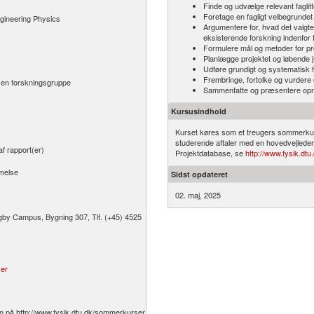
Finde og udvælge relevant faglitt
Foretage en fagligt velbegrund
gineering Physics
Argumentere for, hvad det valgte pr
eksisterende forskning indenfor f
Formulere mål og metoder for pr
Planlægge projektet og løbende 
Udføre grundigt og systematisk 
Frembringe, fortolke og vurdere 
 en forskningsgruppe
Sammenfatte og præsentere opnåed
Kursusindhold
Kurset køres som et treugers sommerkur
studerende aftaler med en hovedvejleder
f rapport(er)
Projektdatabase, se
http:/​/​www.fysik.d
mmelse
Sidst opdateret
02. maj, 2025
gby Campus, Bygning 307, Tlf. (+45) 4525
ser
å http:/​​/​​www.fysik.dtu.dk/​​sommerkurser