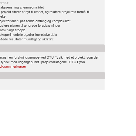
eratur
et afgrænsning af emneområdet
ojekt tilfører af nyt til emnet, og relatere projektets formål til
eltet
ojektforløbet i passende omfang og kompleksitet
justere planen til ændrede forudsætninger
forskningsarbejde
eksperimentelle og/eller teoretiske data
e resultater mundtligt og skriftligt
sus i en forskningsgruppe ved DTU Fysik med et projekt, som den
 typisk med udgangspunkt i projektforslagene i DTU Fysik
tu.dk/​sommerkurser