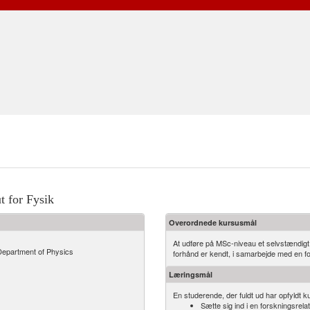
t for Fysik
Overordnede kursusmål
At udføre på MSc-niveau et selvstændigt e
Department of Physics
forhånd er kendt, i samarbejde med en 
Læringsmål
En studerende, der fuldt ud har opfyldt ku
Sætte sig ind i en forskningsrel